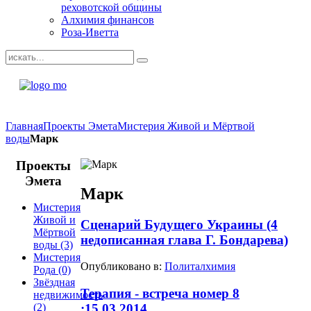
реховотской общины
Алхимия финансов
Роза-Иветта
Главная
Проекты Эмета
Мистерия Живой и Мёртвой
воды
Марк
Проекты
Эмета
Марк
Мистерия
Живой и
Сценарий Будущего Украины (4
Мёртвой
недописанная глава Г. Бондарева)
воды
(3)
Мистерия
Опубликовано в:
Политалхимия
Рода
(0)
Звёздная
Терапия - встреча номер 8
недвижимость
:15.03.2014
(2)