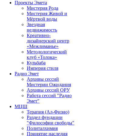
Проекты Эмета
Мистерия Рода
Мистерия Живой и
Мёртвой воды
Звездная
недвижимость
Креативно-
дизайнерский центр
«Межлиманье»
Методологический
клуб «Толока»
Кульбаба
Империя стиля
Радио Эмет
Архивы сессий
Мистерии Ожидания
Архивы сессий ОРУ
Работа сессий "Радио
Эмет"
МЦШ
Терапия (Ал-Физио)
Раздел фундации
"Философии свободы"
Политалхимия
Принятие наследия