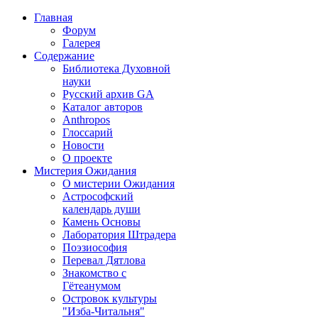
Главная
Форум
Галерея
Содержание
Библиотека Духовной
науки
Русский архив GA
Каталог авторов
Anthropos
Глоссарий
Новости
О проекте
Мистерия Ожидания
О мистерии Ожидания
Астрософский
календарь души
Камень Основы
Лаборатория Штрадера
Поэзиософия
Перевал Дятлова
Знакомство с
Гётеанумом
Островок культуры
"Изба-Читальня"