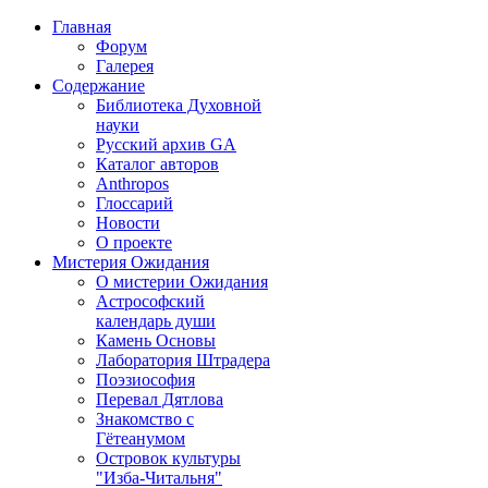
Главная
Форум
Галерея
Содержание
Библиотека Духовной
науки
Русский архив GA
Каталог авторов
Anthropos
Глоссарий
Новости
О проекте
Мистерия Ожидания
О мистерии Ожидания
Астрософский
календарь души
Камень Основы
Лаборатория Штрадера
Поэзиософия
Перевал Дятлова
Знакомство с
Гётеанумом
Островок культуры
"Изба-Читальня"