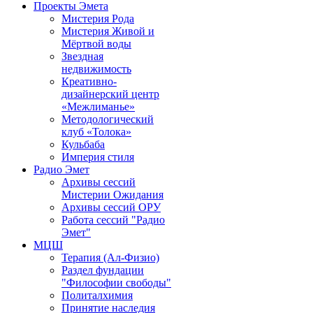
Проекты Эмета
Мистерия Рода
Мистерия Живой и
Мёртвой воды
Звездная
недвижимость
Креативно-
дизайнерский центр
«Межлиманье»
Методологический
клуб «Толока»
Кульбаба
Империя стиля
Радио Эмет
Архивы сессий
Мистерии Ожидания
Архивы сессий ОРУ
Работа сессий "Радио
Эмет"
МЦШ
Терапия (Ал-Физио)
Раздел фундации
"Философии свободы"
Политалхимия
Принятие наследия