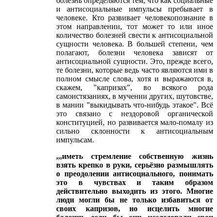
болезнь определяются тем, что как социальные
и антисоциальные импульсы пребывает в
человеке. Кто развивает человекопознание в
этом направлении, тот может то или иное
количество болезней свести к антисоциальной
сущности человека. В большей степени, чем
полагают, болезни человека зависят от
антисоциальной сущности. Это, прежде всего,
те болезни, которые ведь часто являются ими в
полном смысле слова, хотя и выражаются в,
скажем, "капризах", во всякого рода
самоистязаниях, в мучении других, шутовстве,
в мании "выкидывать что-нибудь этакое". Всё
это связано с нездоровой органической
конституцией, но развивается мало-помалу из
сильно склонности к антисоциальным
импульсам.
,,,иметь стремление собственную жизнь
взять крепко в руки, серьёзно размышлять
о преодолении антисоциального, понимать
это в чувствах и таким образом
действительно выходить из этого. Многие
люди могли бы не только избавиться от
своих капризов, но исцелить многие