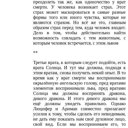
преодолеть так же, как одиночество у врат
смерти. У человека возникает страх. Этот
страх может маскироваться в самые разные
формы того или иного чувства, которые не
являются страхом. Но всё же это, главным
образом страх перед тем, куда человек входит.
Дело в том, чтобы действительно найти
возможность совладать с тем животным, с
которым человек встречается, с этим львом
**
Третьи врата, к которым следует подойти, есть
врата Солнца. И тут мы должны, подходя к
этим вратам, снова получить некий опыт. В то
время как у врат смерти мы воспринимали
окрылённую ангельскую голову, пред вратами
элементов воспринимали льва, пред вратами
Солнца мы должны воспринять дракона,
дикого дракона. И этого дикого дракона мы
ещё должны увидеть правильно. Однако
Люцифер и Ариман совместно прилагают
усилия к тому, чтобы сделать его невидимым,
не дать ему показать нам своё духовное лицо,
свой вид. Если мы воспринимаем его, то