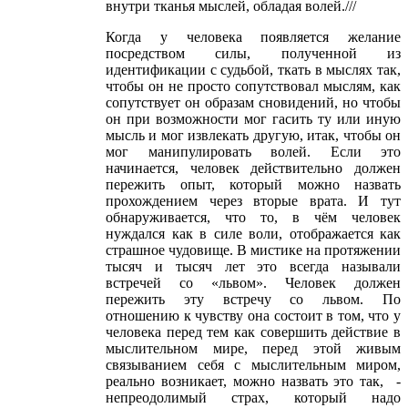
внутри тканья мыслей, обладая волей.///
Когда у человека появляется желание
посредством силы, полученной из
идентификации с судьбой, ткать в мыслях так,
чтобы он не просто сопутствовал мыслям, как
сопутствует он образам сновидений, но чтобы
он при возможности мог гасить ту или иную
мысль и мог извлекать другую, итак, чтобы он
мог манипулировать волей. Если это
начинается, человек действительно должен
пережить опыт, который можно назвать
прохождением через вторые врата. И тут
обнаруживается, что то, в чём человек
нуждался как в силе воли, отображается как
страшное чудовище. В мистике на протяжении
тысяч и тысяч лет это всегда называли
встречей со «львом». Человек должен
пережить эту встречу со львом. По
отношению к чувству она состоит в том, что у
человека перед тем как совершить действие в
мыслительном мире, перед этой живым
связыванием себя с мыслительным миром,
реально возникает, можно назвать это так, -
непреодолимый страх, который надо