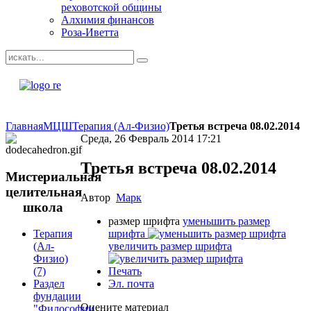
реховотской общины
Алхимия финансов
Роза-Иветта
Главная
МЦШ
Терапия (Ал-Физио)
Третья встреча 08.02.2014
Среда, 26 Февраль 2014 17:21
Третья встреча 08.02.2014
Мистериальная
целительная
Автор
Марк
школа
размер шрифта
уменьшить размер
шрифта
Терапия
увеличить размер шрифта
(Ал-
Физио)
Печать
(7)
Эл. почта
Раздел
фундации
Оцените материал
"Философии