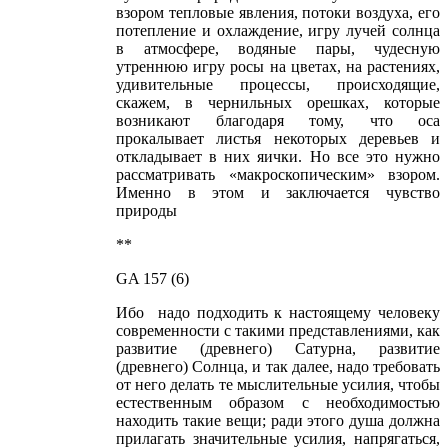
взором тепловые явления, потоки воздуха, его
потепление и охлаждение, игру лучей солнца
в атмосфере, водяные пары, чудесную
утреннюю игру росы на цветах, на растениях,
удивительные процессы, происходящие,
скажем, в чернильных орешках, которые
возникают благодаря тому, что оса
прокалывает листья некоторых деревьев и
откладывает в них яички. Но все это нужно
рассматривать «макроскопическим» взором.
Именно в этом и заключается чувство
природы
**
GA 157 (6)
Ибо надо подходить к настоящему человеку
современности с такими представлениями, как
развитие (древнего) Сатурна, развитие
(древнего) Солнца, и так далее, надо требовать
от него делать те мыслительные усилия, чтобы
естественным образом с необходимостью
находить такие вещи; ради этого душа должна
прилагать значительные усилия, напрягаться,