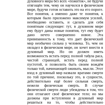
духовного мира без всех «пожиток», не будучи
отягощён тем, чему он научился в физическом
мире, будучи готов оставить это на его пороге.
Все понятия, а именно даже те понятия, к
которым было приложено максимум усилий,
необходимо оставить, и сделать для себя
понятным следующее: тут, в духовном мире
ему будут даны новые понятия, тут ему будет
дано нечто совершенно новое. Эта
привязанность к тому, что дает физический
мир необычно сильна у человека. То, чем он
овладел в физическом мире, он хочет внести в
духовный мир. Но он должен иметь
возможность встать перед полной табула раса,
чистой страницей, встать перед полной
пустотой, и позволить быть своим вождём
только той, начинающей оживать, мысли. Этот
вход в духовный мир назвали вратами смерти
по той причине, поскольку это, в сущности,
действительно ещё более сильная смерть,
нежели физическая смерть. В случае
физической смерти люди убеждены в том, что
они отлагают своё физическое тело; но мы
должны при вступлении в духовный мир
решиться на то, чтобы действительно