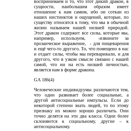
воспринимаем и то, что этот дикий дракон, в
сущности, наибольшим образом имеет
отношение к нам самим, ибо он соткан из
наших инстинктов и ощущений, которые, по
существу относятся к тому, что мы в обычной
жизни называем нашей низшей природой.
Этот дракон содержит все силы, которые мы,
например, используем, -извините за
прозаическое выражение, - для пищеварения
и ещё чего-то другого. То, что помещено в нас
и отдает силы, чтобы мы переваривали, и для
другого, что в узком смысле связано с нашей
самой, что ни на есть низшей личностью,
является нам в форме дракона.
GA 186(4)
Человеческие индивидуумы различаются тем,
что один развивает более социальные, а
другой антисоциальные импульсы. Если до
некоторой степени знать людей, то по этому
признаку их можно хорошо различать. Они
точно делятся на эти два класса. Одни более
склоняются к социальному, другие – к
антисоциальному.