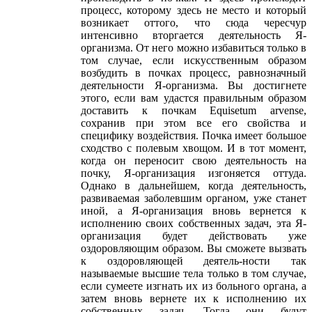
процесс, которому здесь не место и который
возникает оттого, что сюда чересчур
интенсивно вторгается деятельность Я-
организма. От него можно избавиться только в
том случае, если искусственным образом
возбудить в почках процесс, равнозначный
деятельности Я-организма. Вы достигнете
этого, если вам удастся правильным образом
доставить к почкам Equisetum arvense,
сохранив при этом все его свойства и
специфику воздействия. Почка имеет большое
сходство с полевым хвощом. И в тот момент,
когда он переносит свою деятельность на
почку, Я-организация изгоняется оттуда.
Однако в дальнейшем, когда деятельность,
развиваемая заболевшим органом, уже станет
иной, а Я-организация вновь вернется к
исполнению своих собственных задач, эта Я-
организация будет действовать уже
оздоровляющим образом. Вы сможете вызвать
к оздоровляющей деятель-ности так
называемые высшие тела только в том случае,
если сумеете изгнать их из больного органа, а
затем вновь вернете их к исполнению их
собственных задач. Тогда они будут