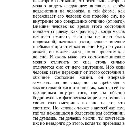
некотором состоянии, относительно которого
можно видеть следующее: внешне, в своём
воздействии на человека, в той форме, как
переживает его человек оно подобно сну, но
внутренне оно совершенно отлично (от него).
Внешне человек во время этого состояния
подобен спящему. Как раз тогда, когда мысль
начинает оживать, если она начинает быть
подвижной, начинает расти, человек внешне
пребывает при этом как во сне. Ему не нужно
лежать, он может сидеть, но он при этом как
во сне. И сколь мало это состояние внешне
можно отличить от сна, столь сильно
отличается оно от него внутренне. Ибо если
человек затем переходит от этого состояния в
обычное состояние жизни, он впервые
замечает: ты не спал, но ты пребывал в
мыслительной жизни точно так, как ты сейчас
находишься внутри того, где ты обычно
бодрствуешь в физическом мире и с помощью
своих глаз смотришь во вне на то, что
светится. Но человек также знает:сейчас там,
где ты находишься в бодрственном состоянии,
ты думаешь, ты делаешь мысли, ты сочетаешь
их; но незадолго до этого, когда ты пребывал в