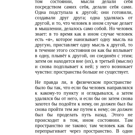
том состоянии, мысли делали себя
посредством самих себя, делали себя сами.
Одна подступала к другой; они готовили,
создавали друг друга; одна удалялась от
другой, и то, что человек в ином случае делает
в мышлении, делалось само собой. Но человек
знает: в то время как в ином случае человек
есть «я», которое нанизывает одну мысль на
другую, приставляет одну мысль к другой, то
в течение этого состояния он как бы вплывает
в одну, плывёт к другой, он соединён с этим;
затем он находится вне (их), в третьей (мысли)
и снова подплывает к ней; у него возникает
чувство: пространства больше не существует.
Не правда ли, в физическом пространстве
было бы так, что если бы человек направлялся
к какому-то пункту и оглядывался, а затем
удалялся бы от него, и если бы он затем снова
захотел бы подойти к нему, он должен был бы
снова пройти тем же путем к нему; он должен
был бы проделать путь назад. Этого не
происходит в том, ином состоянии. Там
пространство не таково; там человек как бы
перепрыгивает через пространство. В один