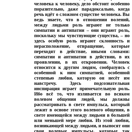
человека к человеку, дело обстоит особенно
поразительно, даже парадоксально, когда
речь идёт о сложном существе человека. Вы
ведь знаете, что в отношении волений,
между людьми роль играют не только
симпатии и антипатии – они играют роль,
поскольку мы чувствующие существа, – но
здесь особую роль играют склонность и
нерасположение, отвращение, которые
переходят в действие, иными словами:
симпатии и антипатии в действии, в их
проявлении, в их откровении. Человек
относится к другим людям, сообразуясь с
особенной к ним симпатией, особенной
степенью любви, которую он несёт им
навстречу. Здесь подсознательная
инспирация играет примечательную роль.
Ибо всё то, что изливается во всяком
волевом общении людей, мы должны
рассматривать в свете импульса, который
лежит в основе этого волевого общения, в
свете имеющейся между людьми в большей
или меньшей мере любви. Из этой любви,
возникающей между людьми, и выносят они
свои волевые импульсы, которые так