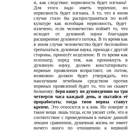
и, как следствие: нервозность будет изгнана!
Для этого надо иметь терпение, но
нервозность будет изгнана. А то, что в ином
случае стало бы распространяться по всей
культуре как всеобщая нервозность, будет
излечено, если человечество поймёт то, что
исходит от духовной науки благодаря
расширению духовного потока. В то время как
в ином случае человечество будет беспокойно
трепыхаться, духовная наука, приходя с другой
стороны, принесёт исцеление. В то время как
психиатр, перед тем, как проникнуть в
духовную науку, должен констатировать:
нервные проявления возрастают, он потом,
возможно должен будет утверждать, что
наилучшим лечебным средством против
нервных проявлений будет то, что он скажет
больному:
бери книгу по духоведению на три
четверти часа каждый день, и пытайся её
проработать; тогда твои нервы станут
крепче.
Это относится и к вам. Но поверят в
такие вещи лишь тогда, если уяснят себе, что в
соответствие с приведенным в начале данной
лекции сравнении, душевная жизнь не имеет
ничего иного по отношению к нервной