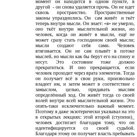
момент он находится в одном пункте, в
другой - он снова удаляется прочь. Он не идет
сквозь пространство. Пространственные
законы упразднились. Он сам живёт и ткёт
теперь внутри мысли. Он знает: «я» не умерло,
оно ткёт внутри мыслительной жизни, но
человек, когда он живёт в мысли, ещё не
может сразу стать господином своей мысли;
мысли создают себя сами. Человек
втягивается. Он не сам плывёт в потоке
мыслей, но мысли как бы берут его на спину и
несут. Это состояние тоже должно
прекратиться. И оно прекращается, если
человек проходит через врата элементов. Тогда
он получает всё в свои руки, произвольно
владеет им, и затем может в соответствие с
замыслом, целью, придавать мыслям
определённый ход. Он живёт тогда со своей
волей внутри всей мыслительной жизни. Это
опять-таки исключительно важный момент.
Поэтому я даже экзотерически указывал на это
в открытых лекциях: этой второй (ступени)_
человек достигает благодаря тому, что он
идентифицируется со своей судьбой.
Благодаря этому он получает власть пребывать