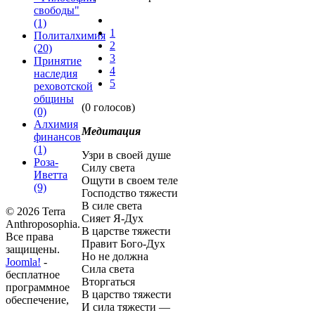
свободы"
(1)
1
Политалхимия
2
(20)
3
Принятие
4
наследия
5
реховотской
общины
(0 голосов)
(0)
Алхимия
Медитация
финансов
(1)
Узри в своей душе
Роза-
Силу света
Иветта
Ощути в своем теле
(9)
Господство тяжести
В силе света
© 2026 Terra
Сияет Я-Дух
Anthroposophia.
В царстве тяжести
Все права
Правит Бого-Дух
защищены.
Но не должна
Joomla!
-
Сила света
бесплатное
Вторгаться
программное
В царство тяжести
обеспечение,
И сила тяжести —