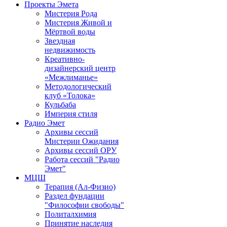
Проекты Эмета
Мистерия Рода
Мистерия Живой и
Мёртвой воды
Звездная
недвижимость
Креативно-
дизайнерский центр
«Межлиманье»
Методологический
клуб «Толока»
Кульбаба
Империя стиля
Радио Эмет
Архивы сессий
Мистерии Ожидания
Архивы сессий ОРУ
Работа сессий "Радио
Эмет"
МЦШ
Терапия (Ал-Физио)
Раздел фундации
"Философии свободы"
Политалхимия
Принятие наследия