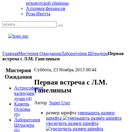
реховотской общины
Алхимия финансов
Роза-Иветта
Главная
Мистерия Ожидания
Лаборатория Штрадера
Первая
встреча с Л.М. Ганелиным
Мистерия
Суббота, 23 Ноябрь 2013 00:44
Ожидания
Первая встреча с Л.М.
Астрософский
Ганелиным
календарь
души
(4)
Автор
Super User
Камень
Основы
размер шрифта
уменьшить размер
(6)
шрифта
Лаборатория
увеличить размер шрифта
Штрадера
(6)