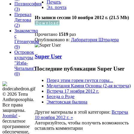
Печать
Поэзиософия
Эл. почта
(3)
Перевал
Из записи сессии 10 ноября 2012 г. (21.5 Мb)
Дятлова
(2)
Знакомство
Прочитано
1519
раз
с
Опубликовано в:
Лаборатория Штрадера
Гётеанумом
(9)
Островок
Super User
культуры
"Изба-
Последние публикации Super User
Читальня"
(0)
Перед этим горем гнутся горы...
Медитация Камня Основы (2-ая встреча)
Встреча 17 ноября 2012 г.
© 2026 Terra
Беседа о Роде
Anthroposophia.
Эметовская былина
Все права
защищены.
Другие материалы в этой категории:
Встреча
Joomla!
-
10 ноября 2012 г. »
бесплатное
Авторизуйтесь, чтобы получить возможность
программное
оставлять комментарии
обеспечение,