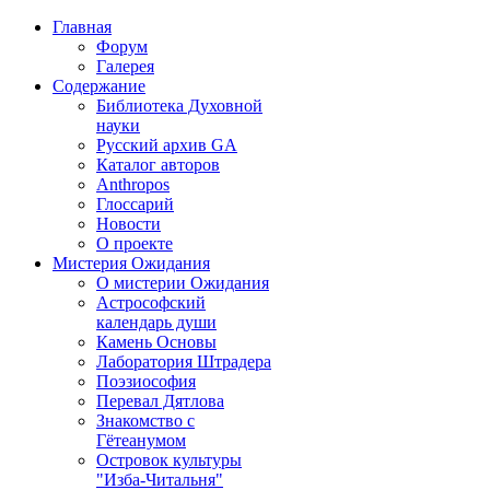
Главная
Форум
Галерея
Содержание
Библиотека Духовной
науки
Русский архив GA
Каталог авторов
Anthropos
Глоссарий
Новости
О проекте
Мистерия Ожидания
О мистерии Ожидания
Астрософский
календарь души
Камень Основы
Лаборатория Штрадера
Поэзиософия
Перевал Дятлова
Знакомство с
Гётеанумом
Островок культуры
"Изба-Читальня"