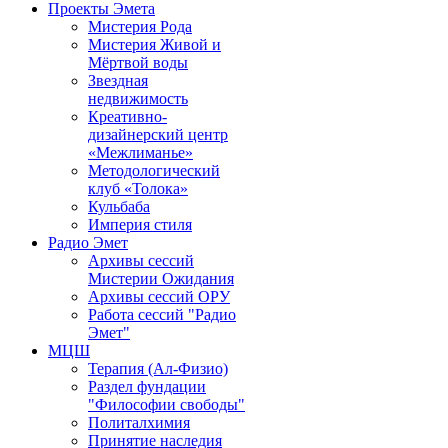
Проекты Эмета
Мистерия Рода
Мистерия Живой и
Мёртвой воды
Звездная
недвижимость
Креативно-
дизайнерский центр
«Межлиманье»
Методологический
клуб «Толока»
Кульбаба
Империя стиля
Радио Эмет
Архивы сессий
Мистерии Ожидания
Архивы сессий ОРУ
Работа сессий "Радио
Эмет"
МЦШ
Терапия (Ал-Физио)
Раздел фундации
"Философии свободы"
Политалхимия
Принятие наследия