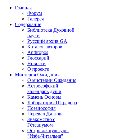
Главная
Форум
Галерея
Содержание
Библиотека Духовной
науки
Русский архив GA
Каталог авторов
Anthropos
Глоссарий
Новости
О проекте
Мистерия Ожидания
О мистерии Ожидания
Астрософский
календарь души
Камень Основы
Лаборатория Штрадера
Поэзиософия
Перевал Дятлова
Знакомство с
Гётеанумом
Островок культуры
"Изба-Читальня"