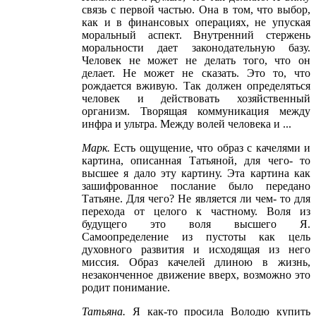
связь с первой частью. Она в том, что выбор,
как и в финансовых операциях, не упуская
моральный аспект. Внутренний стержень
моральности дает законодательную базу.
Человек не может не делать того, что он
делает. Не может не сказать. Это то, что
рождается вживую. Так должен определяться
человек и действовать хозяйственный
организм. Творящая коммуникация между
инфра и ультра. Между волей человека и ...
Марк
.
Есть ощущение, что образ с качелями и
картина, описанная Татьяной, для чего- то
высшее я дало эту картину. Эта картина как
зашифрованное послание было передано
Татьяне. Для чего? Не является ли чем- то для
перехода от целого к частному. Воля из
будущего это воля высшего Я.
Самоопределение из пустоты как цель
духовного развития и исходящая из него
миссия. Образ качелей длиною в жизнь,
незаконченное движение вверх, возможно это
родит понимание.
Татьяна
.
Я как-то просила Володю купить