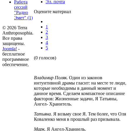
Эл. почта
Работа
сессий
Оцените материал
"Радио
Эмет"
(1)
1
© 2026 Terra
2
Anthroposophia.
3
Все права
4
защищены.
5
Joomla!
-
бесплатное
(0 голосов)
программное
обеспечение,
Владимир Поляк
.
Один из законов
интуитивной драмы гласит: на месте те люди,
которые необходимы в данный момент и
данное время. Сделаем компактное описание
факторов: Жизненные задачи, Я Татьяны,
Ангел- Хранитель.
Татьяна
.
Я возьму свое Я. Тем более, что Оля
Коваленко меня в прошлый раз призывала.
Марк
.
Я Ангел-Храниель.