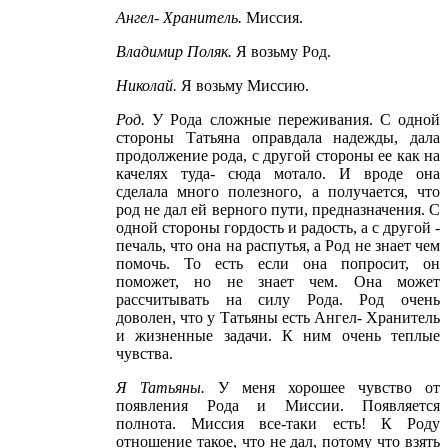
Ангел
- Хранитель
.
Миссия.
Владимир Поляк
.
Я возьму Род.
Николай
.
Я возьму Миссию.
Род
.
У Рода сложные переживания. С одной
стороны Татьяна оправдала надежды, дала
продолжение рода, с другой стороны ее как на
качелях туда- сюда мотало. И вроде она
сделала много полезного, а получается, что
род не дал ей верного пути, предназначения. С
одной стороны гордость и радость, а с другой -
печаль, что она на распутья, а Род не знает чем
помочь. То есть если она попросит, он
поможет, но не знает чем. Она может
рассчитывать на силу Рода. Род очень
доволен, что у Татьяны есть Ангел- Хранитель
и жизненные задачи. К ним очень теплые
чувства.
Я Татьяны
.
У меня хорошее чувство от
появления Рода и Миссии. Появляется
полнота. Миссия все-таки есть! К Роду
отношение такое, что не дал, потому что взять