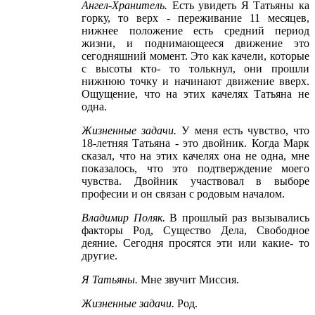
Ангел
-Хранитель
.
Есть увидеть Я Татьяны ка
горку, то верх - переживание 11 месяцев,
нижнее положение есть средний период
жизни, и поднимающееся движение это
сегодняшний момент. Это как качели, которые
с высоты кто- то толькнул, они прошли
нижнюю точку и начинают движение вверх.
Ощущение, что на этих качелях Татьяна не
одна.
Жизненные задачи
.
У меня есть чувство, что
18-летняя Татьяна - это двойник. Когда Марк
сказал, что на этих качелях она не одна, мне
показалось, что это подтверждение моего
чувства. Двойник участвовал в выборе
професии и он связан с родовым началом.
Владимир Поляк
.
В прошлый раз вызывались
факторы Род, Существо Дела, Свободное
деяние. Сегодня просятся эти или какие- то
другие.
Я Татьяны
.
Мне звучит Миссия.
Жизненные задачи
.
Род.