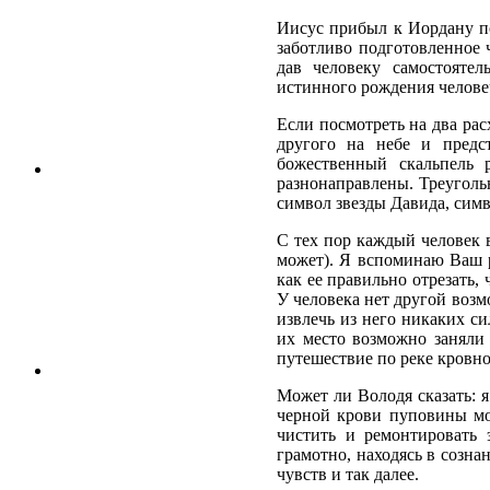
Иисус прибыл к Иордану по 
заботливо подготовленное ч
дав человеку самостояте
истинного рождения челове
Если посмотреть на два рас
другого на небе и предс
божественный скальпель 
разнонаправлены. Треуголь
символ звезды Давида, симв
С тех пор каждый человек в
может). Я вспоминаю Ваш р
как ее правильно отрезать,
У человека нет другой возм
извлечь из него никаких си
их место возможно заняли
путешествие по реке кровно
Может ли Володя сказать: я
черной крови пуповины мож
чистить и ремонтировать 
грамотно, находясь в созна
чувств и так далее.