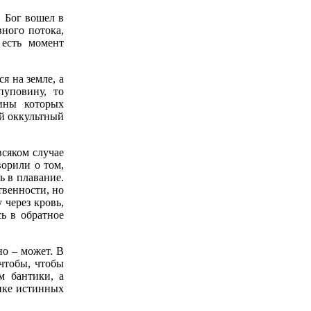
. Бог вошел в
вного потока,
 есть момент
я на земле, а
пуповину, то
шины которых
ий оккультный
всяком случае
орили о том,
ь в плавание.
твенности, но
 через кровь,
ь в обратное
но – может. В
чтобы, чтобы
м бантики, а
нике истинных