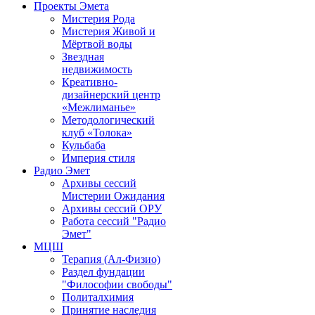
Проекты Эмета
Мистерия Рода
Мистерия Живой и
Мёртвой воды
Звездная
недвижимость
Креативно-
дизайнерский центр
«Межлиманье»
Методологический
клуб «Толока»
Кульбаба
Империя стиля
Радио Эмет
Архивы сессий
Мистерии Ожидания
Архивы сессий ОРУ
Работа сессий "Радио
Эмет"
МЦШ
Терапия (Ал-Физио)
Раздел фундации
"Философии свободы"
Политалхимия
Принятие наследия