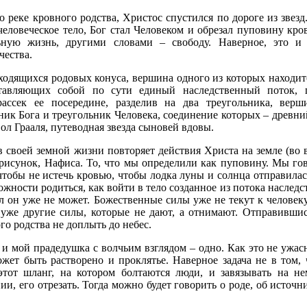
реке кровного родства, Христос спустился по дороге из звезд
еловеческое тело, Бог стал Человеком и обрезал пуповину кро
льную жизнь, другими словами – свободу. Наверное, это и
чества.
ходящихся родовых конуса, вершина одного из которых находитс
тавляющих собой по сути единый наследственный поток, 
рассек ее посередине, разделив на два треугольника, вер
ник Бога и треугольник Человека, соединение которых – древн
ол Грааля, путеводная звезда сыновей вдовы.
 своей земной жизни повторяет действия Христа на земле (во 
исунок, Нафиса. То, что мы определили как пуповину. Мы гов
 чтобы не истечь кровью, чтобы лодка луны и солнца отправилас
ожности родиться, как войти в тело созданное из потока наследс
л он уже не может. Божественные силы уже не текут к человеку
 уже другие силы, которые не дают, а отнимают. Отправившис
го родства не доплыть до небес.
 и мой прадедушка с волчьим взглядом – одно. Как это не ужас
ет быть растворено и проклятье. Наверное задача не в том, 
этот шланг, на котором болтаются люди, и завязывать на не
нии, его отрезать. Тогда можно будет говорить о роде, об источ