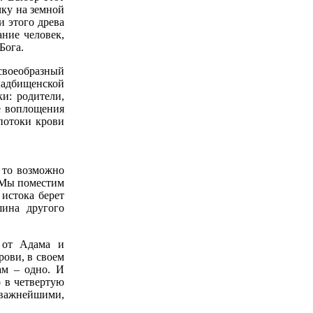
чку на земной
и этого древа
ание человек,
Бога.
своеобразный
ладбищенской
ки: родители,
е воплощения
потоки крови
, то возможно
. Мы поместим
 истока берет
шина другого
о от Адама и
рови, в своем
аам – одно. И
о в четвертую
 важнейшими,