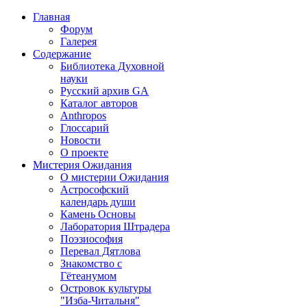
Главная
Форум
Галерея
Содержание
Библиотека Духовной
науки
Русский архив GA
Каталог авторов
Anthropos
Глоссарий
Новости
О проекте
Мистерия Ожидания
О мистерии Ожидания
Астрософский
календарь души
Камень Основы
Лаборатория Штрадера
Поэзиософия
Перевал Дятлова
Знакомство с
Гётеанумом
Островок культуры
"Изба-Читальня"