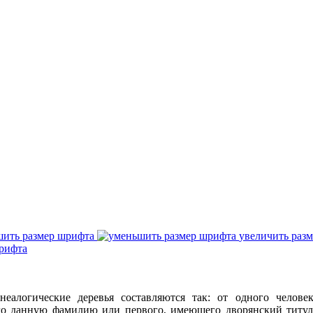
ить размер шрифта
увеличить раз
еалогические деревья составляются так: от одного челове
го данную фамилию или первого, имеющего дворянский титул