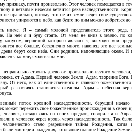
у признаку, почти произвольно. Этот человек помещается в то
тволу и ветвям к небесам ветвится река наследственности. Корн
о не правильно, потому что не из земли ведет свое существов
ечности упираются в небо, как будто по ним можно добраться до 
ть иначе. Я – самый молодой представитель этого рода, 
ле. На ней я и буду стоять. От меня не вниз в землю, по к
бу, конусом, вершиной которого являюсь я, восходят мои пред
овится все больше, бесконечно много, наконец это все земны
 древа берут соки неба. Они родники, наполняющие океан. И 
авлены ко мне, сходятся на мне.
и неправильно строить древо от произвольно взятого человека
еловека, от Адама. Первый человек Земли, Адам, творение Бога
саду. От него, как от единственного и главного божественного
орый разрастаясь становится океаном. Адам – небесная вер
онуса.
твенный поток кровной наследственности, берущий начал
ек может пережить свое божественное происхождения в своей к
о, человек, оглядываясь на своих предков, говорил: я и Авр
али в человеке через кровь, через наследственность. Так был
я человечество стало разрешение тайны Рождения, когда
и были мистерии рождения, готовящие главное Рождение Земли.