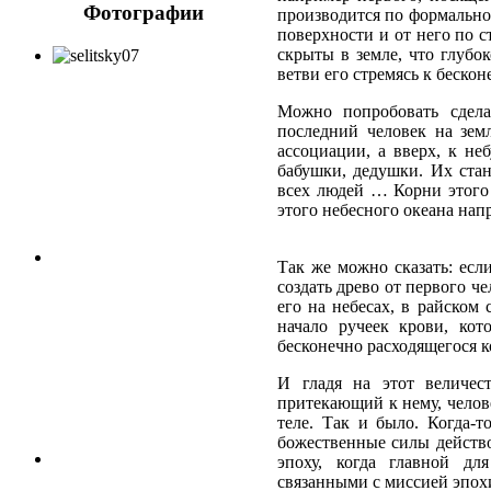
Фотографии
производится по формальном
поверхности и от него по с
скрыты в земле, что глубок
ветви его стремясь к бескон
Можно попробовать сдела
последний человек на зем
ассоциации, а вверх, к не
бабушки, дедушки. Их стан
всех людей … Корни этого
этого небесного океана напр
Так же можно сказать: есл
создать древо от первого ч
его на небесах, в райском 
начало ручеек крови, кот
бесконечно расходящегося к
И гладя на этот величес
притекающий к нему, челов
теле. Так и было. Когда-т
божественные силы действов
эпоху, когда главной дл
связанными с миссией эпох