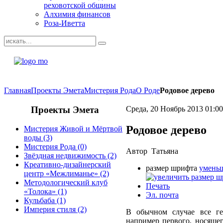
реховотской общины
Алхимия финансов
Роза-Иветта
Главная
Проекты Эмета
Мистерия Рода
О Роде
Родовое дерево
Проекты
Эмета
Среда, 20 Ноябрь 2013 01:00
Родовое дерево
Мистерия Живой и Мёртвой
воды
(3)
Мистерия Рода
(0)
Автор Татьяна
Звёздная недвижимость
(2)
Креативно-дизайнерский
размер шрифта
уменьш
центр «Межлиманье»
(2)
Методологический клуб
Печать
«Толока»
(1)
Эл. почта
Кульбаба
(1)
Империя стиля
(2)
В обычном случае все ген
например первого, носяще