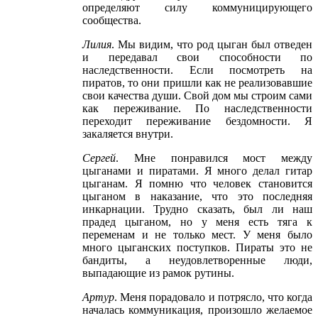
определяют силу коммуницирующего
сообщества.
Лилия
. Мы видим, что род цыган был отведен
и передавал свои способности по
наследственности. Если посмотреть на
пиратов, то они пришли как не реализовавшие
свои качества души. Свой дом мы строим сами
как переживание. По наследственности
переходит переживание бездомности. Я
закаляется внутри.
Сергей
. Мне понравился мост между
цыганами и пиратами. Я много делал гитар
цыганам. Я помню что человек становится
цыганом в наказание, что это последняя
инкарнации. Трудно сказать, был ли наш
прадед цыганом, но у меня есть тяга к
переменам и не только мест. У меня было
много цыганских поступков. Пираты это не
бандиты, а неудовлетворенные люди,
выпадающие из рамок рутины.
Артур
. Меня порадовало и потрясло, что когда
началась коммуникация, произошло желаемое