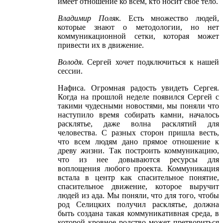
имеет отношение ко всем, кто носит свое тело.
Владимир Поляк
. Есть множество людей,
которые знают о методологии, но нет
коммуникационной сетки, которая может
привести их в движение.
Володя
. Сергей хочет подключиться к нашей
сессии.
Нафиса. Огромная радость увидеть Сергея.
Когда на прошлой неделе появился Сергей с
такими чудесными новостями, мы поняли что
наступило время собирать камни, началось
расклятье, даже волна расклятий для
человества. С разных сторон пришла весть,
что всем людям дано прямое отношение к
древу жизни. Так построить коммуникацию,
что из нее довываются ресурсы для
воплощения любого проекта. Коммуникация
встала в центр как спасительное понятие,
спасительное движение, которое выручит
людей из ада. Мы поняли, что для того, чтобы
род Селицких получил расклятье, должна
быть создана такая коммуникативная среда, в
которой кровное родство может претвориться