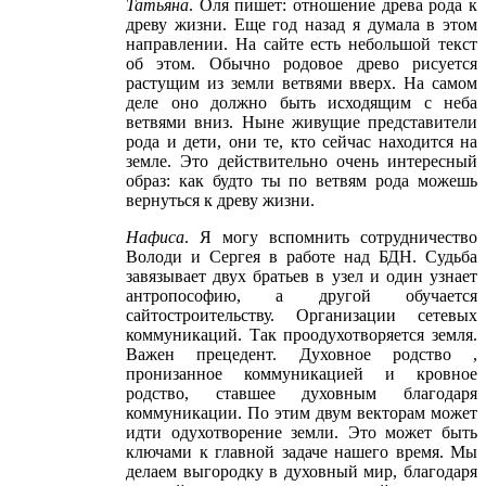
Татьяна
. Оля пишет: отношение древа рода к
древу жизни. Еще год назад я думала в этом
направлении. На сайте есть небольшой текст
об этом. Обычно родовое древо рисуется
растущим из земли ветвями вверх. На самом
деле оно должно быть исходящим с неба
ветвями вниз. Ныне живущие представители
рода и дети, они те, кто сейчас находится на
земле. Это действительно очень интересный
образ: как будто ты по ветвям рода можешь
вернуться к древу жизни.
Нафиса
. Я могу вспомнить сотрудничество
Володи и Сергея в работе над БДН. Судьба
завязывает двух братьев в узел и один узнает
антропософию, а другой обучается
сайтостроительству. Организации сетевых
коммуникаций. Так проодухотворяется земля.
Важен прецедент. Духовное родство ,
пронизанное коммуникацией и кровное
родство, ставшее духовным благодаря
коммуникации. По этим двум векторам может
идти одухотворение земли. Это может быть
ключами к главной задаче нашего время. Мы
делаем выгородку в духовный мир, благодаря