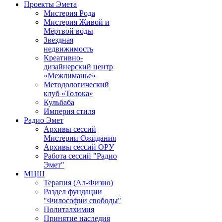
Проекты Эмета
Мистерия Рода
Мистерия Живой и
Мёртвой воды
Звездная
недвижимость
Креативно-
дизайнерский центр
«Межлиманье»
Методологический
клуб «Толока»
Кульбаба
Империя стиля
Радио Эмет
Архивы сессий
Мистерии Ожидания
Архивы сессий ОРУ
Работа сессий "Радио
Эмет"
МЦШ
Терапия (Ал-Физио)
Раздел фундации
"Философии свободы"
Политалхимия
Принятие наследия