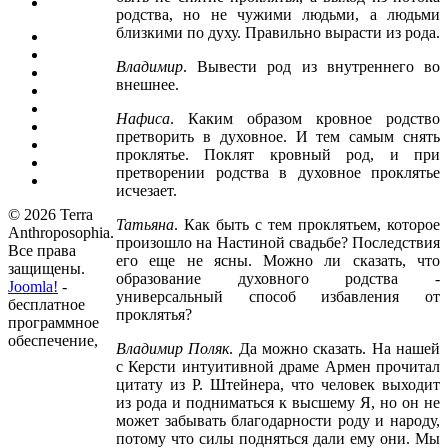
родства, но не чужими людьми, а людьми
близкими по духу. Правильно вырасти из рода.
Владимир
. Вывести род из внутреннего во
внешнее.
Нафиса
. Каким образом кровное родство
претворить в духовное. И тем самым снять
проклятье. Поклят кровный род, и при
претворении родства в духовное проклятье
исчезает.
© 2026 Terra
Татьяна
. Как быть с тем проклятьем, которое
Anthroposophia.
произошло на Настиной свадьбе? Последствия
Все права
его еще не ясны. Можно ли сказать, что
защищены.
образование духовного родства -
Joomla!
-
универсальный способ избавления от
бесплатное
проклятья?
программное
обеспечение,
Владимир Поляк
. Да можно сказать. На нашей
с Керсти интуитивной драме Армен прочитал
цитату из Р. Штейнера, что человек выходит
из рода и подниматься к высшему Я, но он не
может забывать благодарности роду и народу,
потому что силы подняться дали ему они. Мы