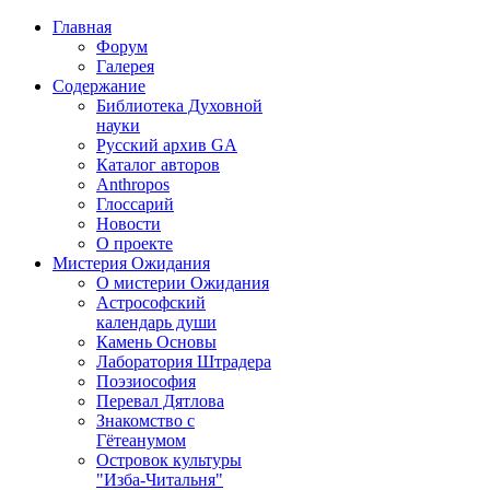
Главная
Форум
Галерея
Содержание
Библиотека Духовной
науки
Русский архив GA
Каталог авторов
Anthropos
Глоссарий
Новости
О проекте
Мистерия Ожидания
О мистерии Ожидания
Астрософский
календарь души
Камень Основы
Лаборатория Штрадера
Поэзиософия
Перевал Дятлова
Знакомство с
Гётеанумом
Островок культуры
"Изба-Читальня"