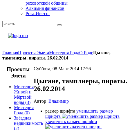
реховотской общины
Алхимия финансов
Роза-Иветта
Главная
Проекты Эмета
Мистерия Рода
О Роде
Цыгане,
тамплиеры, пираты. 26.02.2014
Проекты
Суббота, 08 Март 2014 17:56
Эмета
Цыгане, тамплиеры, пираты.
Мистерия
26.02.2014
Живой и
Мёртвой
Автор
Владимир
воды
(3)
Мистерия
размер шрифта
уменьшить размер
Рода
(0)
шрифта
Звёздная
увеличить размер шрифта
недвижимость
(2)