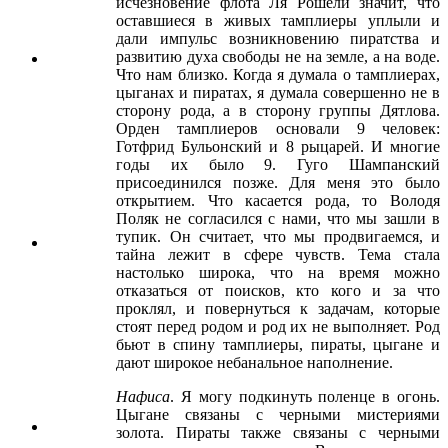
исчезновение флота Ля Рошели значит, что
оставшиеся в живых тамплиеры уплыли и
дали импульс возникновению пиратства и
развитию духа свободы не на земле, а на воде.
Что нам близко. Когда я думала о тамплиерах,
цыганах и пиратах, я думала совершенно не в
сторону рода, а в сторону группы Дятлова.
Орден тамплиеров основали 9 человек:
Готфрид Бульонский и 8 рыцарей. И многие
годы их было 9. Гуго Шампанский
присоединился позже. Для меня это было
открытием. Что касается рода, то Володя
Поляк не согласился с нами, что мы зашли в
тупик. Он считает, что мы продвигаемся, и
тайна лежит в сфере чувств. Тема стала
настолько широка, что на время можно
отказаться от поисков, кто кого и за что
проклял, и повернуться к задачам, которые
стоят перед родом и род их не выполняет. Род
бьют в спину тамплиеры, пираты, цыгане и
дают широкое небанальное наполнение.
Нафиса
. Я могу подкинуть поленце в огонь.
Цыгане связаны с черными мистериями
золота. Пираты также связаны с черными