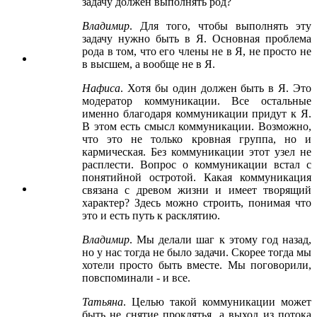
задачу должен выполнять род?
Владимир
. Для того, чтобы выполнять эту
задачу нужно быть в Я. Основная проблема
рода в том, что его члены не в Я, не просто не
в высшем, а вообще не в Я.
Нафиса
. Хотя бы один должен быть в Я. Это
модератор коммуникации. Все остальные
именно благодаря коммуникации придут к Я.
В этом есть смысл коммуникации. Возможно,
что это не только кровная группа, но и
кармическая. Без коммуникации этот узел не
расплести. Вопрос о коммуникации встал с
понятийной остротой. Какая коммуникация
связана с древом жизни и имеет творящий
характер? Здесь можно строить, понимая что
это и есть путь к расклятию.
Владимир
. Мы делали шаг к этому год назад,
но у нас тогда не было задачи. Скорее тогда мы
хотели просто быть вместе. Мы поговорили,
повспоминали - и все.
Татьяна
. Целью такой коммуникации может
быть не снятие проклятья, а выход из потока