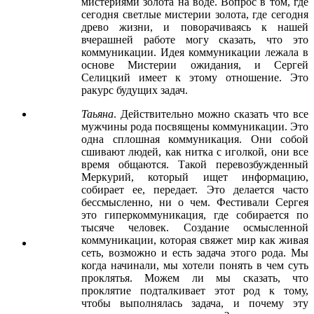
мистериями золота на воде. Вопрос в том, где
сегодня светлые мистерии золота, где сегодня
древо жизни, и поворачиваясь к нашей
вчерашней работе могу сказать, что это
коммуникации. Идея коммуникации лежала в
основе Мистерии ожидания, и Сергей
Селицкий имеет к этому отношение. Это
ракурс будущих задач.
Таьяна
. Действительно можно сказать что все
мужчины рода посвящены коммуникации. Это
одна сплошная коммуникация. Они собой
сшивают людей, как нитка с иголкой, они все
время общаются. Такой перевозбужденный
Меркурий, который ищет информацию,
собирает ее, передает. Это делается часто
бессмысленно, ни о чем. Фестивали Сергея
это гиперкоммуникация, где собирается по
тысяче человек. Создание осмысленной
коммуникации, которая свяжет мир как живая
сеть, возможно и есть задача этого рода. Мы
когда начинали, мы хотели понять в чем суть
проклятья. Можем ли мы сказать, что
проклятие подталкивает этот род к тому,
чтобы выполнялась задача, и почему эту