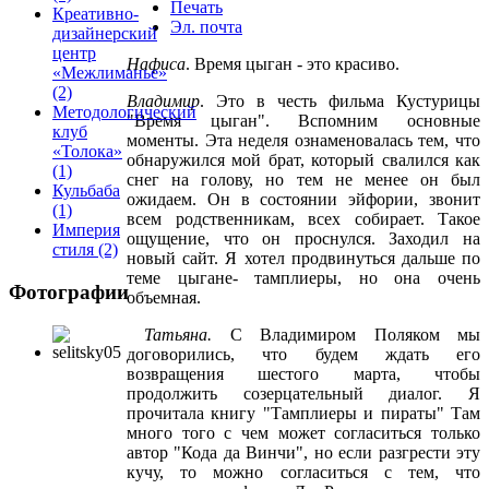
Печать
Креативно-
Эл. почта
дизайнерский
центр
Нафиса
. Время цыган - это красиво.
«Межлиманье»
(2)
Владимир
. Это в честь фильма Кустурицы
Методологический
"Время цыган". Вспомним основные
клуб
моменты. Эта неделя ознаменовалась тем, что
«Толока»
обнаружился мой брат, который свалился как
(1)
снег на голову, но тем не менее он был
Кульбаба
ожидаем. Он в состоянии эйфории, звонит
(1)
всем родственникам, всех собирает. Такое
Империя
ощущение, что он проснулся. Заходил на
стиля
(2)
новый сайт. Я хотел продвинуться дальше по
теме цыгане- тамплиеры, но она очень
Фотографии
объемная.
Татьяна.
С Владимиром Поляком мы
договорились, что будем ждать его
возвращения шестого марта, чтобы
продолжить созерцательный диалог. Я
прочитала книгу "Тамплиеры и пираты" Там
много того с чем может согласиться только
автор "Кода да Винчи", но если разгрести эту
кучу, то можно согласиться с тем, что