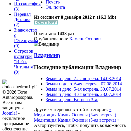
Печать
Поэзиософия
Эл. почта
(3)
Перевал
Из сессии от 8 декабря 2012 г. (16.3 Мb)
Дятлова
(2)
Знакомство
Прочитано
1438
раз
с
Опубликовано в:
Камень Основы
Гётеанумом
(9)
Островок
Владимир
культуры
"Изба-
Последние публикации Владимир
Читальня"
(0)
Земля и дело. 7-ая встреча. 14.08.2014
Земли и дело. 6-ая встреча. 07.08.2014
Земля и дело. 5-ая встреча. 30.07.2014
© 2026 Terra
Земля и дело. 4-ая встреча. 23.07.2014
Anthroposophia.
Земля и дело. Встреча 3-я.
Все права
защищены.
Другие материалы в этой категории:
«
Joomla!
-
Медитация Камня Основы (3-ая встреча)
бесплатное
Медитация Камня Основы (5-ая встреча) »
программное
Авторизуйтесь, чтобы получить возможность
обеспечение,
оставлять комментарии