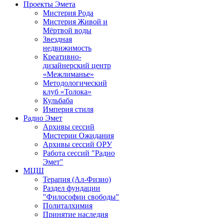
Проекты Эмета
Мистерия Рода
Мистерия Живой и
Мёртвой воды
Звездная
недвижимость
Креативно-
дизайнерский центр
«Межлиманье»
Методологический
клуб «Толока»
Кульбаба
Империя стиля
Радио Эмет
Архивы сессий
Мистерии Ожидания
Архивы сессий ОРУ
Работа сессий "Радио
Эмет"
МЦШ
Терапия (Ал-Физио)
Раздел фундации
"Философии свободы"
Политалхимия
Принятие наследия