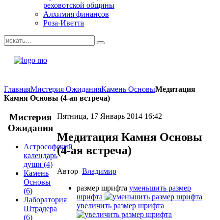
реховотской общины
Алхимия финансов
Роза-Иветта
Главная
Мистерия Ожидания
Камень Основы
Медитация
Камня Основы (4-ая встреча)
Мистерия
Пятница, 17 Январь 2014 16:42
Ожидания
Медитация Камня Основы
Астрософский
(4-ая встреча)
календарь
души
(4)
Автор
Владимир
Камень
Основы
размер шрифта
уменьшить размер
(6)
шрифта
Лаборатория
увеличить размер шрифта
Штрадера
(6)