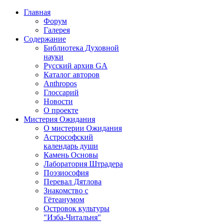
Главная
Форум
Галерея
Содержание
Библиотека Духовной
науки
Русский архив GA
Каталог авторов
Anthropos
Глоссарий
Новости
О проекте
Мистерия Ожидания
О мистерии Ожидания
Астрософский
календарь души
Камень Основы
Лаборатория Штрадера
Поэзиософия
Перевал Дятлова
Знакомство с
Гётеанумом
Островок культуры
"Изба-Читальня"