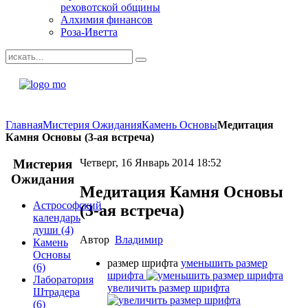
реховотской общины
Алхимия финансов
Роза-Иветта
Главная
Мистерия Ожидания
Камень Основы
Медитация
Камня Основы (3-ая встреча)
Мистерия
Четверг, 16 Январь 2014 18:52
Ожидания
Медитация Камня Основы
Астрософский
(3-ая встреча)
календарь
души
(4)
Автор
Владимир
Камень
Основы
размер шрифта
уменьшить размер
(6)
шрифта
Лаборатория
увеличить размер шрифта
Штрадера
(6)