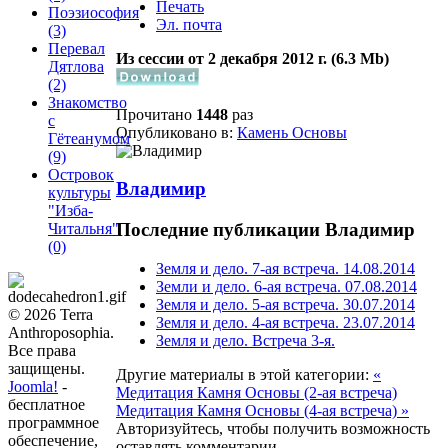
Печать
Поэзиософия
Эл. почта
(3)
Перевал
Из сессии от 2 декабря 2012 г. (6.3 Мb)
Дятлова
(2)
Знакомство
Прочитано
1448
раз
с
Опубликовано в:
Камень Основы
Гётеанумом
(9)
Островок
Владимир
культуры
"Изба-
Последние публикации Владимир
Читальня"
(0)
Земля и дело. 7-ая встреча. 14.08.2014
Земли и дело. 6-ая встреча. 07.08.2014
Земля и дело. 5-ая встреча. 30.07.2014
© 2026 Terra
Земля и дело. 4-ая встреча. 23.07.2014
Anthroposophia.
Земля и дело. Встреча 3-я.
Все права
защищены.
Другие материалы в этой категории:
«
Joomla!
-
Медитация Камня Основы (2-ая встреча)
бесплатное
Медитация Камня Основы (4-ая встреча) »
программное
Авторизуйтесь, чтобы получить возможность
обеспечение,
оставлять комментарии