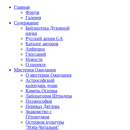
Главная
Форум
Галерея
Содержание
Библиотека Духовной
науки
Русский архив GA
Каталог авторов
Anthropos
Глоссарий
Новости
О проекте
Мистерия Ожидания
О мистерии Ожидания
Астрософский
календарь души
Камень Основы
Лаборатория Штрадера
Поэзиософия
Перевал Дятлова
Знакомство с
Гётеанумом
Островок культуры
"Изба-Читальня"