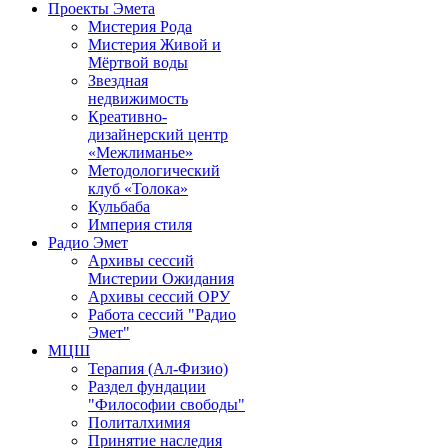
Проекты Эмета
Мистерия Рода
Мистерия Живой и
Мёртвой воды
Звездная
недвижимость
Креативно-
дизайнерский центр
«Межлиманье»
Методологический
клуб «Толока»
Кульбаба
Империя стиля
Радио Эмет
Архивы сессий
Мистерии Ожидания
Архивы сессий ОРУ
Работа сессий "Радио
Эмет"
МЦШ
Терапия (Ал-Физио)
Раздел фундации
"Философии свободы"
Политалхимия
Принятие наследия