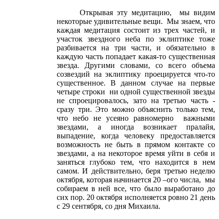
Открывая эту медитацию, мы видим
некоторые удивительные вещи. Мы знаем, что
каждая медитация состоит из трех частей, и
участок звездного неба по эклиптике тоже
разбивается на три части, и обязательно в
каждую часть попадает какая-то существенная
звезда. Другими словами, со всего объема
созвездий на эклиптику проецируется что-то
существенное. В данном случае на первые
четыре строки ни одной существенной звезды
не спроецировалось, зато на третью часть -
сразу три. Это можно объяснить только тем,
что небо не усеяно равномерно важными
звездами, а иногда возникает пралайя,
выпадение, когда человеку предоставляется
возможность не быть в прямом контакте со
звездами, а на некоторое время уйти в себя и
заняться глубоко тем, что находится в нем
самом. И действительно, беря третью неделю
октября, которая начинается 20 –ого числа, мы
собираем в ней все, что было выработано до
сих пор. 20 октября исполняется ровно 21 день
с 29 сентября, со дня Михаила.