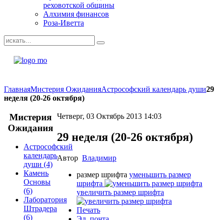
реховотской общины
Алхимия финансов
Роза-Иветта
Главная
Мистерия Ожидания
Астрософский календарь души
29
неделя (20-26 октября)
Мистерия
Четверг, 03 Октябрь 2013 14:03
Ожидания
29 неделя (20-26 октября)
Астрософский
календарь
Автор
Владимир
души
(4)
Камень
размер шрифта
уменьшить размер
Основы
шрифта
(6)
увеличить размер шрифта
Лаборатория
Штрадера
Печать
(6)
Эл. почта