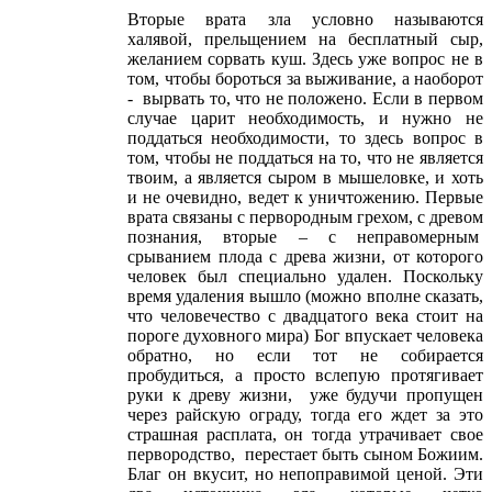
Вторые врата зла условно называются
халявой, прельщением на бесплатный сыр,
желанием сорвать куш. Здесь уже вопрос не в
том, чтобы бороться за выживание, а наоборот
- вырвать то, что не положено. Если в первом
случае царит необходимость, и нужно не
поддаться необходимости, то здесь вопрос в
том, чтобы не поддаться на то, что не является
твоим, а является сыром в мышеловке, и хоть
и не очевидно, ведет к уничтожению. Первые
врата связаны с первородным грехом, с древом
познания, вторые – с неправомерным
срыванием плода с древа жизни, от которого
человек был специально удален. Поскольку
время удаления вышло (можно вполне сказать,
что человечество с двадцатого века стоит на
пороге духовного мира) Бог впускает человека
обратно, но если тот не собирается
пробудиться, а просто вслепую протягивает
руки к древу жизни, уже будучи пропущен
через райскую ограду, тогда его ждет за это
страшная расплата, он тогда утрачивает свое
первородство, перестает быть сыном Божиим.
Благ он вкусит, но непоправимой ценой. Эти