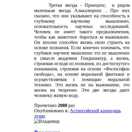
Третья звезда - Принцепс, и рядом
маленькая звезда Алькалюропс . Про них
сказано, что они указывают на способность к
глубокому научному мышлению,
основательность научных исследований.
Человек не имеет такого предназначения,
чтобы как животное бороться за выживание.
Он вполне способен жизнь свою строить на
основе познания. Если конечно понимать, что
глубокое научное мышление это не мышление
в смысле академии Гондишапур, а жизнь,
строимая исходя из познания, из достигнутого
понимания, строимая на основе «Философии
свободы», на основе моральной фантазии и
осуществляемая с помощью моральной
техники. Это жизнь не на выживание, это
жизнь на творение. Эти две звезды дают
человеку живую воду.
Прочитано
2080
раз
Опубликовано в:
Астрософский календарь
души