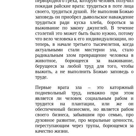
первородного греха, которую человек получил
покидая райские врата: трудиться в поте лица
своего, трудиться душой. Не выполняя Божью
заповедь он приобрел дьявольское наваждение
трудиться ради куска хлеба, бороться за
выживание по закону джунглей. В течение
столетий это может быть было нужно, потому
что вело человека к его индивидуализации, но
теперь, в начале третьего тысячелетия, когда
актуальными стали мистерии зла, стало
радикальным злом превращение человека в
животное, борющееся за выживание,
берущееся за любой труд для того, чтобы
выжить, а не выполнить Божью заповедь о
труде.
Первые врата зла – это каторжный
подневольный труд, неважно при этом
является ли человек социальным рабом и
трудится на плантации, или же он
обеспеченный бизнесмен, но является рабом
своего бизнеса, забывшим про семью, про
духовное развитие, про моральные ценности,
переступающим через трупы, борющемся за
качество жизни.