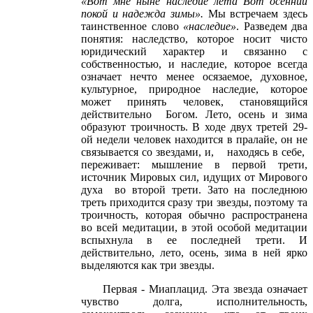
«Вот мне ныне наследие лета Вот осенний
покой и надежда зимы».
Мы встречаем здесь
таинственное слово
«наследие»
. Разведем два
понятия: наследство, которое носит чисто
юридический характер и связанно с
собственностью, и наследие, которое всегда
означает нечто менее осязаемое, духовное,
культурное, природное наследие, которое
может принять человек, становящийся
действительно Богом. Лето, осень и зима
образуют троичность. В ходе двух третей 29-
ой недели человек находится в пралайе, он не
связывается со звездами, и, находясь в себе,
переживает: мышление в первой трети,
источник Мировых сил, идущих от Мирового
духа во второй трети. Зато на последнюю
треть приходится сразу три звезды, поэтому та
троичность, которая обычно распространена
во всей медитации, в этой особой медитации
вспыхнула в ее последней трети. И
действительно, лето, осень, зима в ней ярко
выделяются как три звезды.
Первая - Миаплацид. Эта звезда означает
чувство долга, исполнительность,