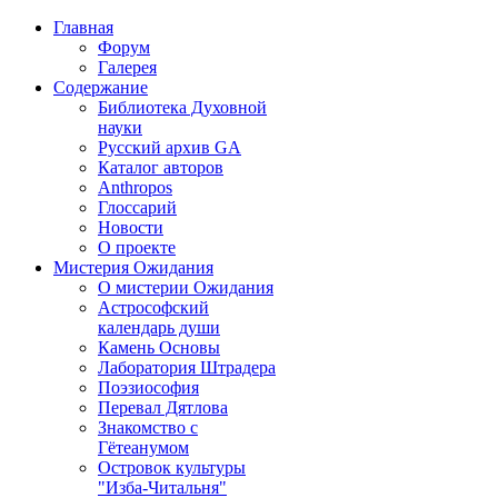
Главная
Форум
Галерея
Содержание
Библиотека Духовной
науки
Русский архив GA
Каталог авторов
Anthropos
Глоссарий
Новости
О проекте
Мистерия Ожидания
О мистерии Ожидания
Астрософский
календарь души
Камень Основы
Лаборатория Штрадера
Поэзиософия
Перевал Дятлова
Знакомство с
Гётеанумом
Островок культуры
"Изба-Читальня"