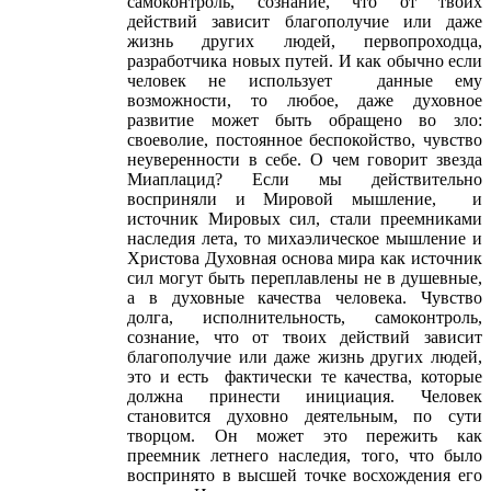
самоконтроль, сознание, что от твоих
действий зависит благополучие или даже
жизнь других людей, первопроходца,
разработчика новых путей. И как обычно если
человек не использует данные ему
возможности, то любое, даже духовное
развитие может быть обращено во зло:
своеволие, постоянное беспокойство, чувство
неуверенности в себе. О чем говорит звезда
Миаплацид? Если мы действительно
восприняли и Мировой мышление, и
источник Мировых сил, стали преемниками
наследия лета, то михаэлическое мышление и
Христова Духовная основа мира как источник
сил могут быть переплавлены не в душевные,
а в духовные качества человека. Чувство
долга, исполнительность, самоконтроль,
сознание, что от твоих действий зависит
благополучие или даже жизнь других людей,
это и есть фактически те качества, которые
должна принести инициация. Человек
становится духовно деятельным, по сути
творцом. Он может это пережить как
преемник летнего наследия, того, что было
воспринято в высшей точке восхождения его