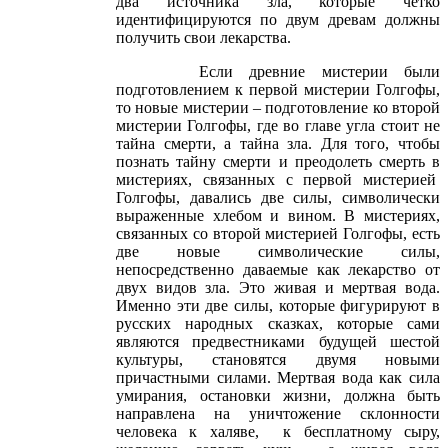
два источника зла, которые четко
идентифицируются по двум древам должны
получить свои лекарства.
Если древние мистерии были
подготовлением к первой мистерии Голгофы,
то новые мистерии – подготовление ко второй
мистерии Голгофы, где во главе угла стоит не
тайна смерти, а тайна зла. Для того, чтобы
познать тайну смерти и преодолеть смерть в
мистериях, связанных с первой мистерией
Голгофы, давались две силы, символически
выраженные хлебом и вином. В мистериях,
связанных со второй мистерией Голгофы, есть
две новые символические силы,
непосредственно даваемые как лекарство от
двух видов зла. Это живая и мертвая вода.
Именно эти две силы, которые фигурируют в
русских народных сказках, которые сами
являются предвестниками будущей шестой
культуры, становятся двумя новыми
причастными силами. Мертвая вода как сила
умирания, остановки жизни, должна быть
направлена на уничтожение склонности
человека к халяве, к бесплатному сыру,