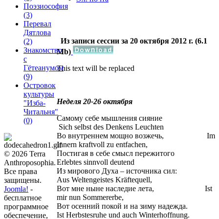
Поэзиософия
(3)
Перевал
Дятлова
Из записи сессии за 20 октября 2012 г. (6.1
(2)
Знакомство
Mb)
с
Гётеанумом
This text will be replaced
(9)
Островок
культуры
Неделя 20-26 октября
"Изба-
Читальня"
Самому себе мышления сияние
(0)
Sich selbst des Denkens Leuchten
Во внутреннем мощно возжечь, Im
Innern kraftvoll zu entfachen,
Постигая в себе смысл пережитого
© 2026 Terra
Erlebtes sinnvoll deutend
Anthroposophia.
Из мирового Духа – источника сил:
Все права
Aus Weltengeistes Kräftequell,
защищены.
Вот мне ныне наследие лета, Ist
Joomla!
-
mir nun Sommererbe,
бесплатное
Вот осенний покой и на зиму надежда.
программное
Ist Herbstesruhe und auch Winterhoffnung.
обеспечение,