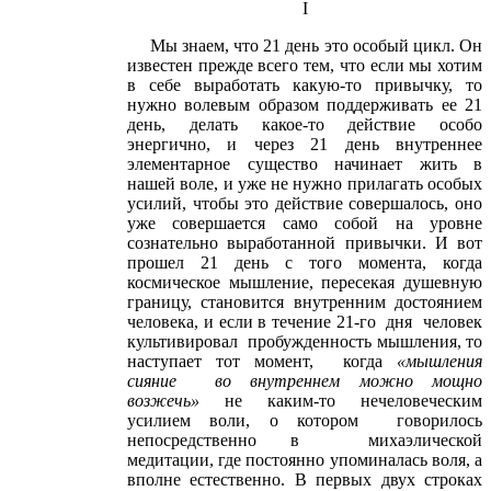
I
Мы знаем, что 21 день это особый цикл. Он
известен прежде всего тем, что если мы хотим
в себе выработать какую-то привычку, то
нужно волевым образом поддерживать ее 21
день, делать какое-то действие особо
энергично, и через 21 день внутреннее
элементарное существо начинает жить в
нашей воле, и уже не нужно прилагать особых
усилий, чтобы это действие совершалось, оно
уже совершается само собой на уровне
сознательно выработанной привычки. И вот
прошел 21 день с того момента, когда
космическое мышление, пересекая душевную
границу, становится внутренним достоянием
человека, и если в течение 21-го дня человек
культивировал пробужденность мышления, то
наступает тот момент, когда
«мышления
сияние во внутреннем можно мощно
возжечь»
не каким-то нечеловеческим
усилием воли, о котором говорилось
непосредственно в михаэлической
медитации, где постоянно упоминалась воля, а
вполне естественно. В первых двух строках