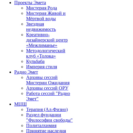
Проекты Эмета
Мистерия Рода
Мистерия Живой и
Мёртвой воды
Звездная
недвижимость
Креативно-
дизайнерский центр
«Межлиманье»
Методологический
клуб «Толока»
Кульбаба
Империя стиля
Радио Эмет
Архивы сессий
Мистерии Ожидания
Архивы сессий ОРУ
Работа сессий "Радио
Эмет"
МЦШ
Терапия (Ал-Физио)
Раздел фундации
"Философии свободы"
Политалхимия
Принятие наследия