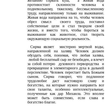
желанию сорвать куш, а живая вода
противостоит склонности человека к
подневольному, тяжелому, бессмысленному
труду, направленному только на выживание.
Живая вода направлена на то, чтобы человек
обрел смысл своего труда, поставил
собственные цели и стал творцом своей
жизни, и вместо того, чтобы бороться за
выживание как животное, стал творить
окружающую социальную реальность.
Сирма являет мистерию мертвой воды,
направленной на халяву. Человек должен
обуздать себя, понимая, что любая халява,
любой бесплатный сыр не безобиден, а влечет
за собой потерю духовного первородства и
превращение в элементарного духа в дальней
перспективе. Человек перестает быть Божьим
сыном. Сирма говорит, что подлинное
трудолюбие даст настоящую славу и
богатство, на которые нужно направить все
свои таланты, особенно интеллектуальные,
полученные как дар Михаила. Это вполне
может быть совместимо, если слава и
богатство благие.