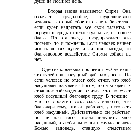
души на Иоаннов день.
Вторая звезда называется Сирма. Она
означает трудолюбие, трудолюбивого
человека, который обретет славу и богатство,
если будет напрягать все свои таланты, в
первую очередь интеллектуальные, на общее
благо. Но эта звезда предупреждает: что
посеешь, то и пожнешь. Если человек начнет
искать легких путей и личной выгоды, то
благотворное воздействие Сирмы сойдет на
нет.
Одно из ключевых прошений «Отче наш»
это «хлеб наш насущный дай нам днесь». Но
если человек не отдает себе отчет, что хлеб
насущный посылается Богом, то он впадает в
страшное заблуждение, считая, что получает
хлеб насущный благодаря труду. В течение
многих столетий создавалась иллюзия, что
благодаря тому, что он работает, у него есть
хлеб насущный. Действительно он работает,
но не для того, чтобы получить хлеб
насущный, а чтобы выполнить самую первую
Божью заповедь, ставшую следствием