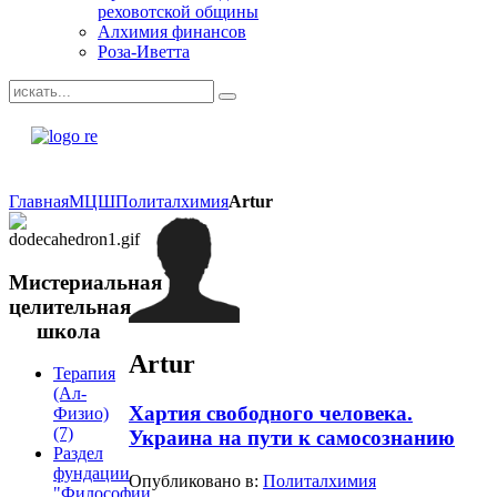
реховотской общины
Алхимия финансов
Роза-Иветта
Главная
МЦШ
Политалхимия
Artur
Мистериальная
целительная
школа
Artur
Терапия
(Ал-
Хартия свободного человека.
Физио)
(7)
Украина на пути к самосознанию
Раздел
фундации
Опубликовано в:
Политалхимия
"Философии