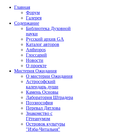
Главная
Форум
Галерея
Содержание
Библиотека Духовной
науки
Русский архив GA
Каталог авторов
Anthropos
Глоссарий
Новости
О проекте
Мистерия Ожидания
О мистерии Ожидания
Астрософский
календарь души
Камень Основы
Лаборатория Штрадера
Поэзиософия
Перевал Дятлова
Знакомство с
Гётеанумом
Островок культуры
"Изба-Читальня"