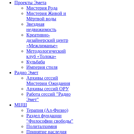
Проекты Эмета
Мистерия Рода
Мистерия Живой и
Мёртвой воды
Звездная
недвижимость
Креативно-
дизайнерский центр
«Межлиманье»
Методологический
клуб «Толока»
Кульбаба
Империя стиля
Радио Эмет
Архивы сессий
Мистерии Ожидания
Архивы сессий ОРУ
Работа сессий "Радио
Эмет"
МЦШ
Терапия (Ал-Физио)
Раздел фундации
"Философии свободы"
Политалхимия
Принятие наследия