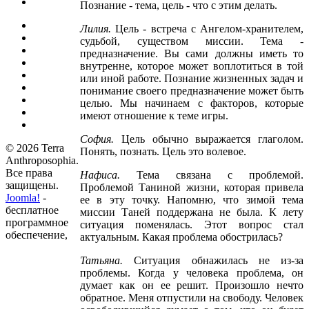
Познание - тема, цель - что с этим делать.
Лилия
.
Цель - встреча с Ангелом-хранителем,
судьбой, существом миссии. Тема -
предназначение. Вы сами должны иметь то
внутренне, которое может воплотиться в той
или иной работе. Познание жизненных задач и
понимание своего предназначение может быть
целью. Мы начинаем с факторов, которые
имеют отношение к теме игры.
София
.
Цель обычно выражается глаголом.
© 2026 Terra
Понять, познать. Цель это волевое.
Anthroposophia.
Все права
Нафиса
.
Тема связана с проблемой.
защищены.
Проблемой Таниной жизни, которая привела
Joomla!
-
ее в эту точку. Напомню, что зимой тема
бесплатное
миссии Таней поддержана не была. К лету
программное
ситуация поменялась. Этот вопрос стал
обеспечение,
актуальным. Какая проблема обострилась?
Татьяна
.
Ситуация обнажилась не из-за
проблемы. Когда у человека проблема, он
думает как он ее решит. Произошло нечто
обратное. Меня отпустили на свободу. Человек