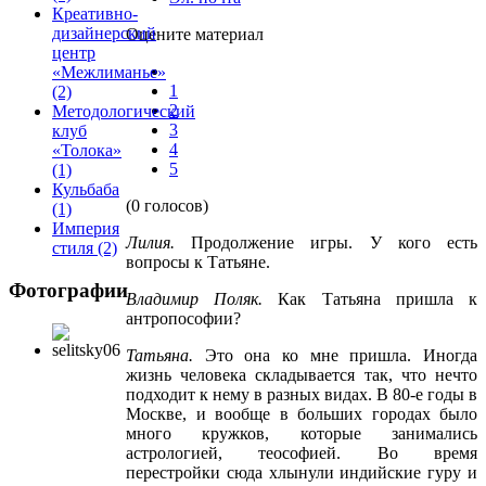
Креативно-
дизайнерский
Оцените материал
центр
«Межлиманье»
1
(2)
2
Методологический
3
клуб
4
«Толока»
5
(1)
Кульбаба
(0 голосов)
(1)
Империя
Лилия
.
Продолжение игры. У кого есть
стиля
(2)
вопросы к Татьяне.
Фотографии
Владимир Поляк
.
Как Татьяна пришла к
антропософии?
Татьяна
.
Это она ко мне пришла. Иногда
жизнь человека складывается так, что нечто
подходит к нему в разных видах. В 80-е годы в
Москве, и вообще в больших городах было
много кружков, которые занимались
астрологией, теософией. Во время
перестройки сюда хлынули индийские гуру и