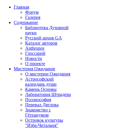
Главная
Форум
Галерея
Содержание
Библиотека Духовной
науки
Русский архив GA
Каталог авторов
Anthropos
Глоссарий
Новости
О проекте
Мистерия Ожидания
О мистерии Ожидания
Астрософский
календарь души
Камень Основы
Лаборатория Штрадера
Поэзиософия
Перевал Дятлова
Знакомство с
Гётеанумом
Островок культуры
"Изба-Читальня"