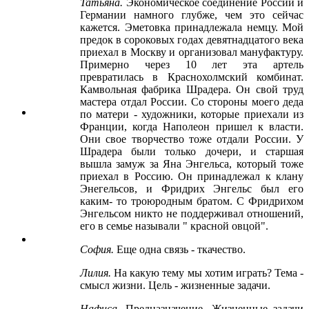
Татьяна
.
Экономическое соединение России и
Германии намного глубже, чем это сейчас
кажется. Эметовка принадлежала немцу. Мой
предок в сороковых годах девятнадцатого века
приехал в Москву и организовал мануфактуру.
Примерно через 10 лет эта артель
превратилась в Краснохолмский комбинат.
Камвольная фабрика Шрадера. Он свой труд
мастера отдал России. Со стороны моего деда
по матери - художники, которые приехали из
Франции, когда Наполеон пришел к власти.
Они свое творчество тоже отдали России. У
Шрадера были только дочери, и старшая
вышла замуж за Яна Энгельса, который тоже
приехал в Россию. Он принадлежал к клану
Энегельсов, и Фридрих Энгельс был его
каким- то троюродным братом. С Фридрихом
Энгельсом никто не поддерживал отношений,
его в семье называли " красной овцой".
София
.
Еще одна связь - ткачество.
Лилия
.
На какую тему мы хотим играть? Тема -
смысл жизни. Цель - жизненные задачи.
Нафиса
.
Предназначение. Жизненные задачи