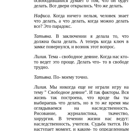
освободившийся думает о том, что он будет
делать. Все двери открылись. Что же делать.
Нафиса
.
Когда ничего нельзя, человек знает
что делать, а что делать, когда можно делать
все? Это парадокс.
Татьяна
.
В заключении я делала то, что
должна была делать. А теперь когда ключ в
замке повернулся, и возник этот вопрос.
Лилия
.
Тема - свободное деяние. Когда нас кто-
то ведет это проще. Делать что- то в свободе
трудно.
Татьяна
.
По- моему точно.
Лилия
.
Мы никогда еще не играли игру на
тему " Свободное деяние". И так факторы. Вся
жизнь так построена, что вроде бы ты
выбираешь что делать, но в то же время мы
оглядываемся на наследственность.
Рисование, журналистика, ткачество,
хирургия. В течении жизни нас ведут:
наследственность, учителя. Судьба ткется. Но
наступает момент, и каким- то определенным