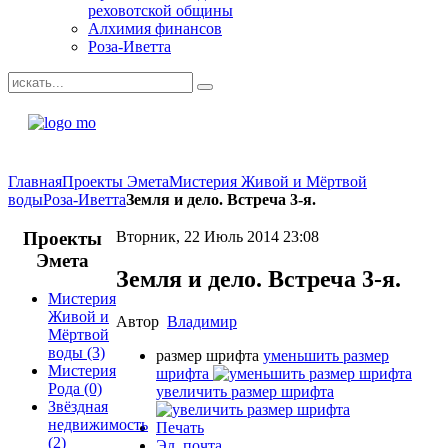
реховотской общины
Алхимия финансов
Роза-Иветта
Главная
Проекты Эмета
Мистерия Живой и Мёртвой
воды
Роза-Иветта
Земля и дело. Встреча 3-я.
Проекты
Вторник, 22 Июль 2014 23:08
Эмета
Земля и дело. Встреча 3-я.
Мистерия
Живой и
Автор
Владимир
Мёртвой
воды
(3)
размер шрифта
уменьшить размер
Мистерия
шрифта
Рода
(0)
увеличить размер шрифта
Звёздная
недвижимость
Печать
(2)
Эл. почта