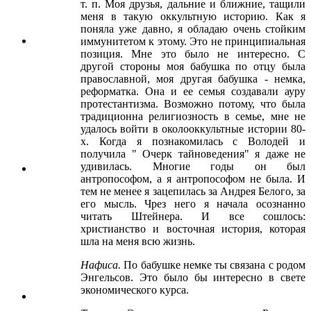
т. п. Моя друзья, дальние и ближние, тащили
меня в такую оккультную историю. Как я
поняла уже давно, я обладаю очень стойким
иммунитетом к этому. Это не принципиальная
позиция. Мне это было не интересно. С
другой стороны моя бабушка по отцу была
православной, моя другая бабушка - немка,
реформатка. Она и ее семья создавали ауру
протестантизма. Возможно потому, что была
традиционна религиозность в семье, мне не
удалось войти в околооккультные истории 80-
х. Когда я познакомилась с Володей и
получила " Очерк тайноведения" я даже не
удивилась. Многие годы он был
антропософом, а я антропософом не была. И
тем не менее я зацепилась за Андрея Белого, за
его мысль. Чрез него я начала осознанно
читать Штейнера. И все сошлось:
христианство и восточная история, которая
шла на меня всю жизнь.
Нафиса
.
По бабушке немке ты связана с родом
Энгельсов. Это было бы интересно в свете
экономического курса.