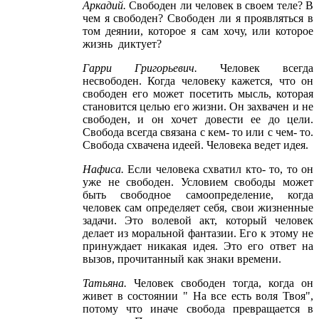
Аркадий
.
Свободен ли человек в своем теле? В
чем я свободен? Свободен ли я проявляться в
том деянии, которое я сам хочу, или которое
жизнь диктует?
Гарри Григорьевич
.
Человек всегда
несвободен. Когда человеку кажется, что он
свободен его может посетить мысль, которая
становится целью его жизни. Он захвачен и не
свободен, и он хочет довести ее до цели.
Свобода всегда связана с кем- то или с чем- то.
Свобода схвачена идеей. Человека ведет идея.
Нафиса
.
Если человека схватил кто- то, то он
уже не свободен. Условием свободы может
быть свободное самоопределение, когда
человек сам определяет себя, свои жизненные
задачи. Это волевой акт, который человек
делает из моральной фантазии. Его к этому не
принуждает никакая идея. Это его ответ на
вызов, прочитанный как знаки времени.
Татьяна
.
Человек свободен тогда, когда он
живет в состоянии " На все есть воля Твоя",
потому что иначе свобода превращается в