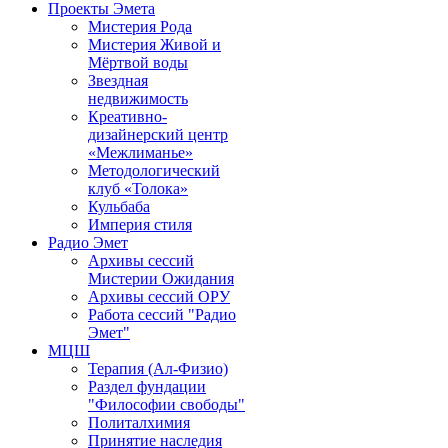
Проекты Эмета
Мистерия Рода
Мистерия Живой и
Мёртвой воды
Звездная
недвижимость
Креативно-
дизайнерский центр
«Межлиманье»
Методологический
клуб «Толока»
Кульбаба
Империя стиля
Радио Эмет
Архивы сессий
Мистерии Ожидания
Архивы сессий ОРУ
Работа сессий "Радио
Эмет"
МЦШ
Терапия (Ал-Физио)
Раздел фундации
"Философии свободы"
Политалхимия
Принятие наследия