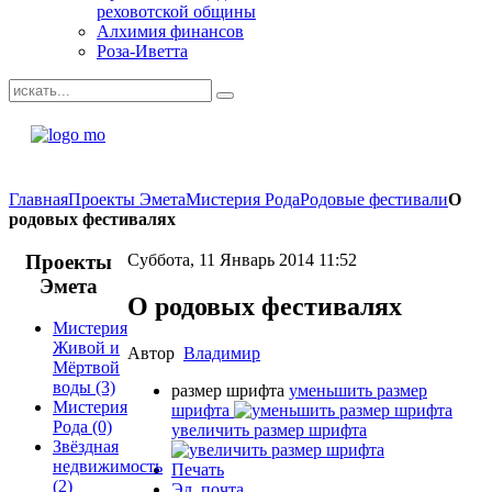
реховотской общины
Алхимия финансов
Роза-Иветта
Главная
Проекты Эмета
Мистерия Рода
Родовые фестивали
О
родовых фестивалях
Проекты
Суббота, 11 Январь 2014 11:52
Эмета
О родовых фестивалях
Мистерия
Живой и
Автор
Владимир
Мёртвой
воды
(3)
размер шрифта
уменьшить размер
Мистерия
шрифта
Рода
(0)
увеличить размер шрифта
Звёздная
недвижимость
Печать
(2)
Эл. почта