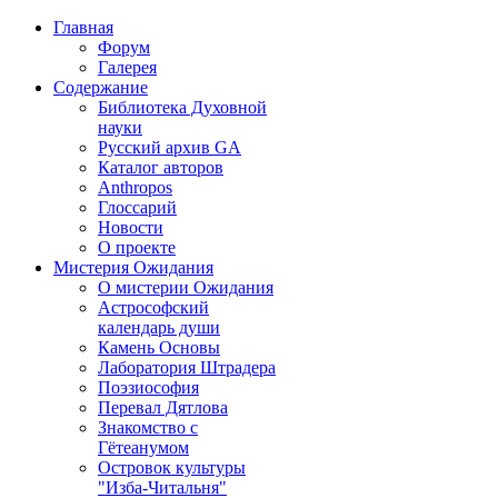
Главная
Форум
Галерея
Содержание
Библиотека Духовной
науки
Русский архив GA
Каталог авторов
Anthropos
Глоссарий
Новости
О проекте
Мистерия Ожидания
О мистерии Ожидания
Астрософский
календарь души
Камень Основы
Лаборатория Штрадера
Поэзиософия
Перевал Дятлова
Знакомство с
Гётеанумом
Островок культуры
"Изба-Читальня"