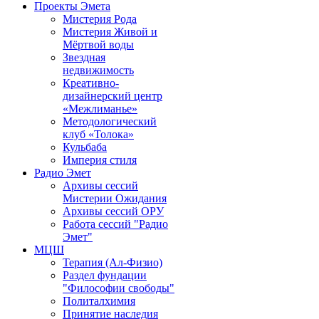
Проекты Эмета
Мистерия Рода
Мистерия Живой и
Мёртвой воды
Звездная
недвижимость
Креативно-
дизайнерский центр
«Межлиманье»
Методологический
клуб «Толока»
Кульбаба
Империя стиля
Радио Эмет
Архивы сессий
Мистерии Ожидания
Архивы сессий ОРУ
Работа сессий "Радио
Эмет"
МЦШ
Терапия (Ал-Физио)
Раздел фундации
"Философии свободы"
Политалхимия
Принятие наследия