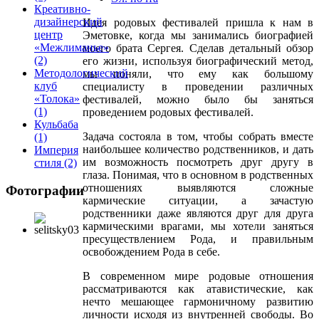
Креативно-
дизайнерский
Идея родовых фестивалей пришла к нам в
центр
Эметовке, когда мы занимались биографией
«Межлиманье»
моего брата Сергея. Сделав детальный обзор
(2)
его жизни, используя биографический метод,
Методологический
мы поняли, что ему как большому
клуб
специалисту в проведении различных
«Толока»
фестивалей, можно было бы заняться
(1)
проведением родовых фестивалей.
Кульбаба
Задача состояла в том, чтобы собрать вместе
(1)
наибольшее количество родственников, и дать
Империя
им возможность посмотреть друг другу в
стиля
(2)
глаза. Понимая, что в основном в родственных
отношениях выявляются сложные
Фотографии
кармические ситуации, а зачастую
родственники даже являются друг для друга
кармическими врагами, мы хотели заняться
пресуществлением Рода, и правильным
освобождением Рода в себе.
В современном мире родовые отношения
рассматриваются как атавистические, как
нечто мешающее гармоничному развитию
личности исходя из внутренней свободы. Во