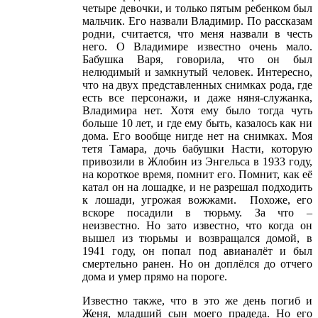
четыре девочки, и только пятым ребенком был
мальчик. Его назвали Владимир. По рассказам
родни, считается, что меня назвали в честь
него. О Владимире известно очень мало.
Бабушка Варя, говорила, что он был
нелюдимый и замкнутый человек. Интересно,
что на двух представленных снимках рода, где
есть все персонажи, и даже няня-служанка,
Владимира нет. Хотя ему было тогда чуть
больше 10 лет, и где ему быть, казалось как ни
дома. Его вообще нигде нет на снимках. Моя
тетя Тамара, дочь бабушки Насти, которую
привозили в Жлобин из Энгельса в 1933 году,
на короткое время, помнит его. Помнит, как её
катал он на лошадке, и не разрешал подходить
к лошади, угрожая вожжами. Похоже, его
вскоре посадили в тюрьму. За что –
неизвестно. Но зато известно, что когда он
вышел из тюрьмы и возвращался домой, в
1941 году, он попал под авианалёт и был
смертельно ранен. Но он доплёлся до отчего
дома и умер прямо на пороге.
Известно также, что в это же день погиб и
Женя, младший сын моего прадеда. Но его