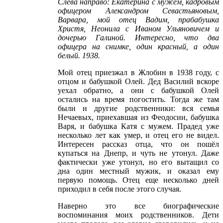
Слева направо: Екатерина с мужем, кадровым
офицером Александром Севастьяновым,
Варвара, мой отец Вадим, прабабушка
Христя, Неонила с Иваном Ульяновичем и
дочерью Галиной. Интересно, что два
офицера на снимке, один красный, а один
белый. 1938.
Мой отец приезжал в Жлобин в 1938 году, с
отцом и бабушкой Олей. Дед Василий вскоре
уехал обратно, а они с бабушкой Олей
остались на время погостить. Тогда же там
были и другие родственники: вся семья
Нечаевых, приехавшая из Феодосии, бабушка
Варя, и бабушка Катя с мужем. Прадед уже
несколько лет как умер, и отец его не видел.
Интересен рассказ отца, что он пошёл
купаться на Днепр, и чуть не утонул. Даже
фактически уже утонул, но его вытащил со
дна один местный мужик, и оказал ему
первую помощь. Отец еще несколько дней
приходил в себя после этого случая.
Наверно это все биографические
воспоминания моих родственников. Дети