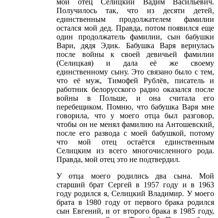
мой отец Селицкий Вадим Васильевич.
Получилось так, что из десяти детей,
единственным продолжателем фамилии
остался мой дед. Правда, потом появился еще
один продолжатель фамилии, сын бабушки
Вари, дядя Эдик. Бабушка Варя вернулась
после войны к своей девичьей фамилии
(Селицкая) и дала её же своему
единственному сыну. Это связано было с тем,
что её муж, Тимофей Рублёв, писатель и
работник белорусского радио оказался после
войны в Польше, и она считала его
перебещиком. Помню, что бабушка Варя мне
говорила, что у моего отца был разговор,
чтобы он не менял фамилию на Антошевский,
после его развода с моей бабушкой, потому
что мой отец остаётся единственным
Селицким из всего многочисленного рода.
Правда, мой отец это не подтвердил.
У отца моего родились два сына. Мой
старший брат Сергей в 1957 году и в 1963
году родился я, Селицкий Владимир. У моего
брата в 1980 году от первого брака родился
сын Евгений, и от второго брака в 1985 году,