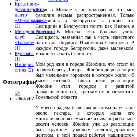
Креативно-
дизайнерский
Живя в Москве я не подозревал, что моя
центр
фамилия весьма распространенная. Только
«Межлиманье»
оказавшись в Белоруссии я понял, что
(2)
Селицкий в Белоруссии почти как Иванов в
Методологический
России. В Минске есть большая улица
клуб
Селицкого, названная так в честь известного
«Толока»
партизана Людвига Ивановича Селицкого. В
(1)
каждом городе Белоруссии, даже маленьком,
Кульбаба
можно отыскать Селицких.
(1)
Мой род жил в городе Жлобине, что стоит на
Империя
правом берегу Днепра. Жлобин до революции
стиля
(2)
был маленьким городком в котором жило 4-5
тысяч жителей. Только после революции
Фотографии
Жлобин стал городом с развитой
промышленностью, третьим по значимости в
Гомельской области.
У моего прадеда было там два дома на участке
около гектара, в которых жила его
многочисленная семья насчитывающая больше
десяти человек. Жлобин уже до революции
был крупным узловым железнодорожным
центром, и мой прадед работал машинистом