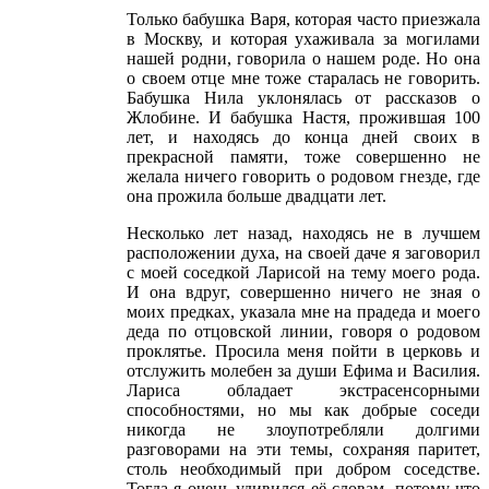
Только бабушка Варя, которая часто приезжала
в Москву, и которая ухаживала за могилами
нашей родни, говорила о нашем роде. Но она
о своем отце мне тоже старалась не говорить.
Бабушка Нила уклонялась от рассказов о
Жлобине. И бабушка Настя, прожившая 100
лет, и находясь до конца дней своих в
прекрасной памяти, тоже совершенно не
желала ничего говорить о родовом гнезде, где
она прожила больше двадцати лет.
Несколько лет назад, находясь не в лучшем
расположении духа, на своей даче я заговорил
с моей соседкой Ларисой на тему моего рода.
И она вдруг, совершенно ничего не зная о
моих предках, указала мне на прадеда и моего
деда по отцовской линии, говоря о родовом
проклятье. Просила меня пойти в церковь и
отслужить молебен за души Ефима и Василия.
Лариса обладает экстрасенсорными
способностями, но мы как добрые соседи
никогда не злоупотребляли долгими
разговорами на эти темы, сохраняя паритет,
столь необходимый при добром соседстве.
Тогда я очень удивился её словам, потому что