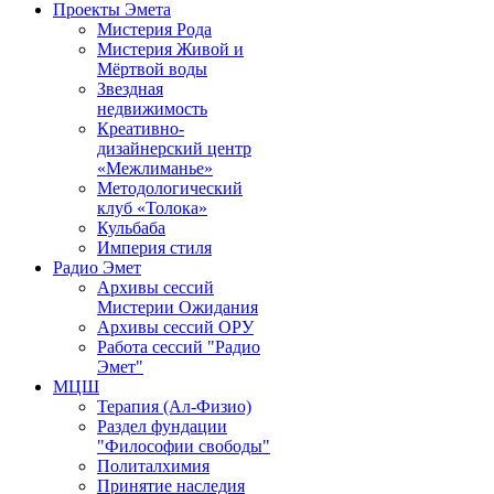
Проекты Эмета
Мистерия Рода
Мистерия Живой и
Мёртвой воды
Звездная
недвижимость
Креативно-
дизайнерский центр
«Межлиманье»
Методологический
клуб «Толока»
Кульбаба
Империя стиля
Радио Эмет
Архивы сессий
Мистерии Ожидания
Архивы сессий ОРУ
Работа сессий "Радио
Эмет"
МЦШ
Терапия (Ал-Физио)
Раздел фундации
"Философии свободы"
Политалхимия
Принятие наследия