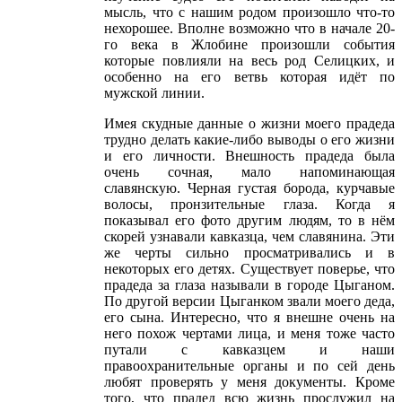
мысль, что с нашим родом произошло что-то
нехорошее. Вполне возможно что в начале 20-
го века в Жлобине произошли события
которые повлияли на весь род Селицких, и
особенно на его ветвь которая идёт по
мужской линии.
Имея скудные данные о жизни моего прадеда
трудно делать какие-либо выводы о его жизни
и его личности. Внешность прадеда была
очень сочная, мало напоминающая
славянскую. Черная густая борода, курчавые
волосы, пронзительные глаза. Когда я
показывал его фото другим людям, то в нём
скорей узнавали кавказца, чем славянина. Эти
же черты сильно просматривались и в
некоторых его детях. Существует поверье, что
прадеда за глаза называли в городе Цыганом.
По другой версии Цыганком звали моего деда,
его сына. Интересно, что я внешне очень на
него похож чертами лица, и меня тоже часто
путали с кавказцем и наши
правоохранительные органы и по сей день
любят проверять у меня документы. Кроме
того, что прадед всю жизнь прослужил на