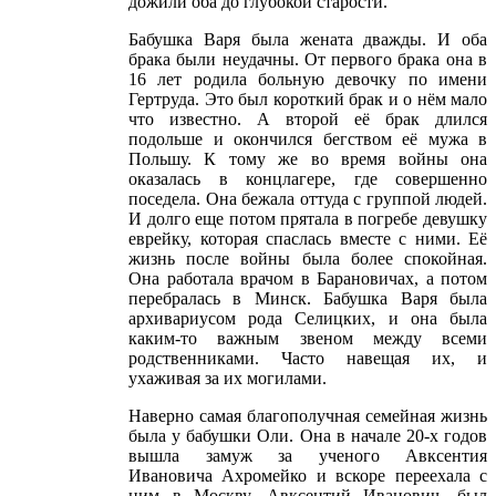
дожили оба до глубокой старости.
Бабушка Варя была жената дважды. И оба
брака были неудачны. От первого брака она в
16 лет родила больную девочку по имени
Гертруда. Это был короткий брак и о нём мало
что известно. А второй её брак длился
подольше и окончился бегством её мужа в
Польшу. К тому же во время войны она
оказалась в концлагере, где совершенно
поседела. Она бежала оттуда с группой людей.
И долго еще потом прятала в погребе девушку
еврейку, которая спаслась вместе с ними. Её
жизнь после войны была более спокойная.
Она работала врачом в Барановичах, а потом
перебралась в Минск. Бабушка Варя была
архивариусом рода Селицких, и она была
каким-то важным звеном между всеми
родственниками. Часто навещая их, и
ухаживая за их могилами.
Наверно самая благополучная семейная жизнь
была у бабушки Оли. Она в начале 20-х годов
вышла замуж за ученого Авксентия
Ивановича Ахромейко и вскоре переехала с
ним в Москву. Авксентий Иванович, был