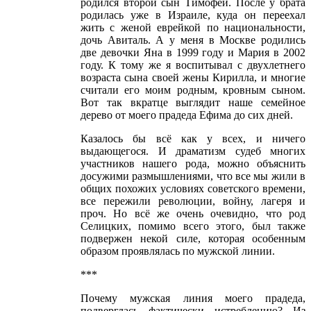
родился второй сын Тимофей. После у брата
родилась уже в Израиле, куда он переехал
жить с женой еврейкой по национальности,
дочь Авиталь. А у меня в Москве родились
две девочки Яна в 1999 году и Мария в 2002
году. К тому же я воспитывал с двухлетнего
возраста сына своей жены Кирилла, и многие
считали его моим родным, кровным сыном.
Вот так вкратце выглядит наше семейное
дерево от моего прадеда Ефима до сих дней.
Казалось бы всё как у всех, и ничего
выдающегося. И драматизм судеб многих
участников нашего рода, можно объяснить
досужими размышлениями, что все мы жили в
общих похожих условиях советского времени,
все пережили революции, войну, лагеря и
проч. Но всё же очень очевидно, что род
Селицких, помимо всего этого, был также
подвержен некой силе, которая особенным
образом проявлялась по мужской линии.
***
Почему мужская линия моего прадеда,
подверглась фактически истреблению? Из