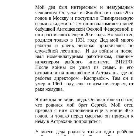
Мой дед был интересным и незаурядным
человеком. Он уехал из Жлобина в начале 20-х
годов в Москву и поступил в Тимирязевскую
сельхозакадемию. Там он познакомился с моей
бабушкой Антошевской Фёклой Фёдоровной и
они расписались еще в 20-е годы. Но мой отец
родился только в 1931 году. Дед мой много
работал и очень неплохо продвигался по
служебной лестнице. И до войны и после.
Был номенклатурным работником, главным
инженером рыбного института ВНИРО.
После войны он ушёл из семьи, и его
отправили на повышение в Астрахань, где он
работал директором «Каспрыбы». Там он и
умер в 1960 году, еще совсем не старым, от
рака желудка.
Я никогда не видел деда. Он знал только о том,
что родился мой брат Сергей. Мой отец
прервал с ним отношения еще в конце 40-х
годов, и только перед смертью он приехал к
нему в Астрахань попрощаться.
У моего деда родился только один ребёнок