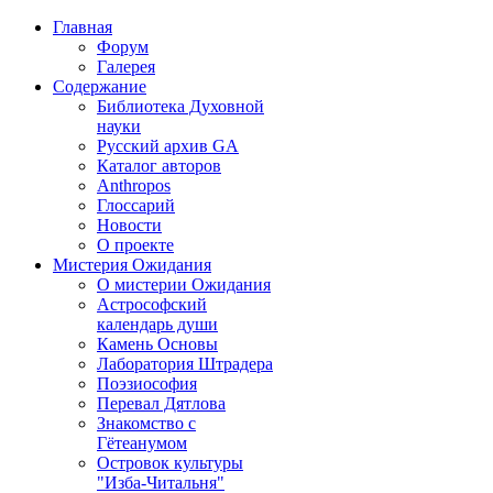
Главная
Форум
Галерея
Содержание
Библиотека Духовной
науки
Русский архив GA
Каталог авторов
Anthropos
Глоссарий
Новости
О проекте
Мистерия Ожидания
О мистерии Ожидания
Астрософский
календарь души
Камень Основы
Лаборатория Штрадера
Поэзиософия
Перевал Дятлова
Знакомство с
Гётеанумом
Островок культуры
"Изба-Читальня"