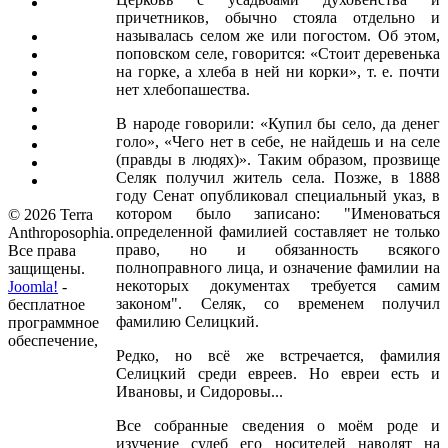
причетников, обычно стояла отдельно и
называлась селом же или погостом. Об этом,
поповском селе, говорится: «Стоит деревенька
на горке, а хлеба в ней ни корки», т. е. почти
нет хлебопашества.
В народе говорили: «Купил бы село, да денег
голо», «Чего нет в себе, не найдешь и на селе
(правды в людях)». Таким образом, прозвище
Селяк получил житель села. Позже, в 1888
году Сенат опубликовал специальный указ, в
котором было записано: "Именоваться
© 2026 Terra
определенной фамилией составляет не только
Anthroposophia.
право, но и обязанность всякого
Все права
полноправного лица, и означение фамилии на
защищены.
некоторых документах требуется самим
Joomla!
-
законом". Селяк, со временем получил
бесплатное
фамилию Селицкий.
программное
обеспечение,
Редко, но всё же встречается, фамилия
Селицкий среди евреев. Но евреи есть и
Ивановы, и Сидоровы...
Все собранные сведения о моём роде и
изучение судеб его носителей наводят на