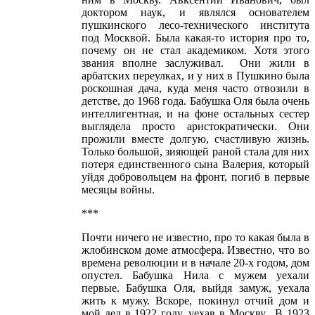
доктором наук, и являлся основателем
пушкинского лесо-технического института
под Москвой. Была какая-то история про то,
почему он не стал академиком. Хотя этого
звания вполне заслуживал. Они жили в
арбатских переулках, и у них в Пушкино была
роскошная дача, куда меня часто отвозили в
детстве, до 1968 года. Бабушка Оля была очень
интеллигентная, и на фоне остальных сестер
выглядела просто аристократически. Они
прожили вместе долгую, счастливую жизнь.
Только большой, зияющей раной стала для них
потеря единственного сына Валерия, который
уйдя добровольцем на фронт, погиб в первые
месяцы войны.
***
Почти ничего не известно, про то какая была в
жлобинском доме атмосфера. Известно, что во
времена революции и в начале 20-х годом, дом
опустел. Бабушка Нила с мужем уехали
первые. Бабушка Оля, выйдя замуж, уехала
жить к мужу. Вскоре, покинул отчий дом и
мой дед в 1922 году, уехав в Москву. В 1923