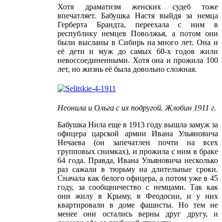
Хотя драматизм женских судеб тоже
впечатляет. Бабушка Настя выйдя за немца
Герберта Брандта, переехала с ним в
республику немцев Поволжья, а потом они
были высланы в Сибирь на много лет. Она и
её дети и муж до самых 60-х годов жили
невоссоединенными. Хотя она и прожила 100
лет, но жизнь её была довольно сложная.
Неонила и Ольга с их подругой. Жлобин 1911 г.
Бабушка Нила еще в 1913 году вышла замуж за
офицера царской армии Ивана Ульяновича
Нечаева (он запечатлен почти на всех
групповых снимках), и прожила с ним в браке
64 года. Правда, Ивана Ульяновича несколько
раз сажали в тюрьму на длительные сроки.
Сначала как белого офицера, а потом уже в 45
году, за сообщничество с немцами. Так как
они жилу в Крыму, в Феодосии, и у них
квартировали в доме фашисты. Но тем не
менее они остались верны друг другу, и