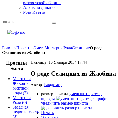
реховотской общины
Алхимия финансов
Роза-Иветта
Главная
Проекты Эмета
Мистерия Рода
Селицкие
О роде
Селицких из Жлобина
Проекты
Пятница, 10 Январь 2014 17:44
Эмета
О роде Селицких из Жлобина
Мистерия
Живой и
Автор
Владимир
Мёртвой
воды
(3)
размер шрифта
уменьшить размер
Мистерия
шрифта
Рода
(0)
увеличить размер шрифта
Звёздная
недвижимость
Печать
(2)
Эл. почта