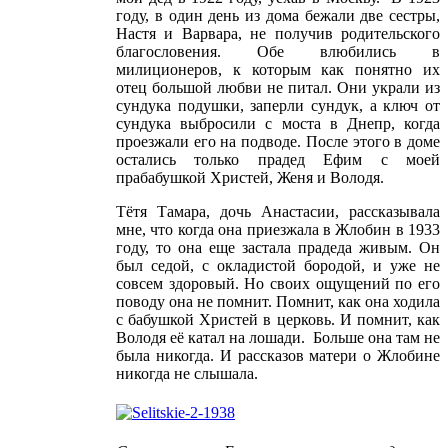
году, в один день из дома бежали две сестры,
Настя и Варвара, не получив родительского
благословения. Обе влюбились в
милиционеров, к которым как понятно их
отец большой любви не питал. Они украли из
сундука подушки, заперли сундук, а ключ от
сундука выбросили с моста в Днепр, когда
проезжали его на подводе. После этого в доме
остались только прадед Ефим с моей
прабабушкой Христей, Женя и Володя.
Тётя Тамара, дочь Анастасии, рассказывала
мне, что когда она приезжала в Жлобин в 1933
году, то она еще застала прадеда живым. Он
был седой, с окладистой бородой, и уже не
совсем здоровый. Но своих ощущений по его
поводу она не помнит. Помнит, как она ходила
с бабушкой Христей в церковь. И помнит, как
Володя её катал на лошади. Больше она там не
была никогда. И рассказов матери о Жлобине
никогда не слышала.