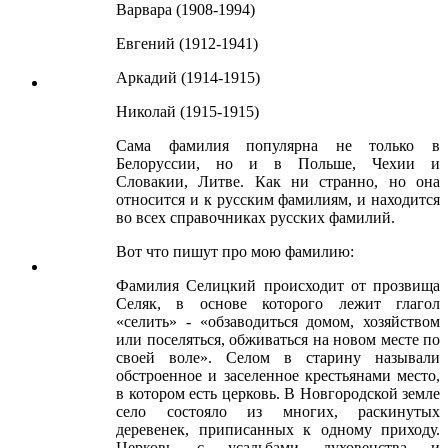
Варвара (1908-1994)
Евгений (1912-1941)
Аркадий (1914-1915)
Николай (1915-1915)
Сама фамилия популярна не только в
Белоруссии, но и в Польше, Чехии и
Словакии, Литве. Как ни странно, но она
относится и к русским фамилиям, и находится
во всех справочниках русских фамилий.
Вот что пишут про мою фамилию:
Фамилия Селицкий происходит от прозвища
Селяк, в основе которого лежит глагол
«селить» - «обзаводиться домом, хозяйством
или поселяться, обживаться на новом месте по
своей воле». Селом в старину называли
обстроенное и заселенное крестьянами место,
в котором есть церковь. В Новгородской земле
село состояло из многих, раскинутых
деревенек, приписанных к одному приходу.
Церковь с усадьбами духовенства и