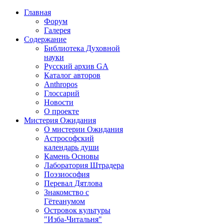
Главная
Форум
Галерея
Содержание
Библиотека Духовной
науки
Русский архив GA
Каталог авторов
Anthropos
Глоссарий
Новости
О проекте
Мистерия Ожидания
О мистерии Ожидания
Астрософский
календарь души
Камень Основы
Лаборатория Штрадера
Поэзиософия
Перевал Дятлова
Знакомство с
Гётеанумом
Островок культуры
"Изба-Читальня"