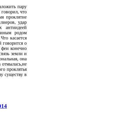
аложить пару
 говорил, что
мя проклятие
плиеров, удар
х антиидеей
диным родом
 Что касается
й говорится о
 феи конечно
связь земли и
ональная, она
а отмылась,не
ого проклятья
му существу в
014