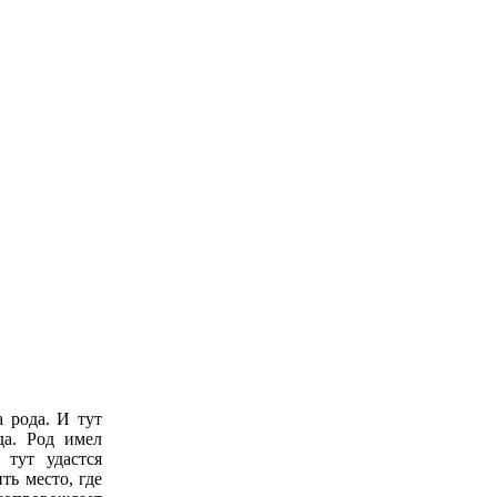
 рода. И тут
да. Род имел
 тут удастся
ть место, где