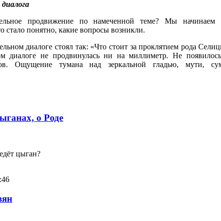
 диалога
ельное продвижение по намеченной теме? Мы начинаем 
то стало понятно, какие вопросы возникли.
тельном диалоге стоял так: «Что стоит за проклятием рода Сели
ном диалоге не продвинулась ни на миллиметр. Не появилось
ов. Ощущение тумана над зеркальной гладью, мути, сум
Цыганах, о Роде
ведёт цыган?
:46
вян