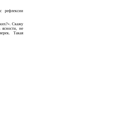
с рефлексии
цких?». Скажу
 ясности, не
ерек. Такая