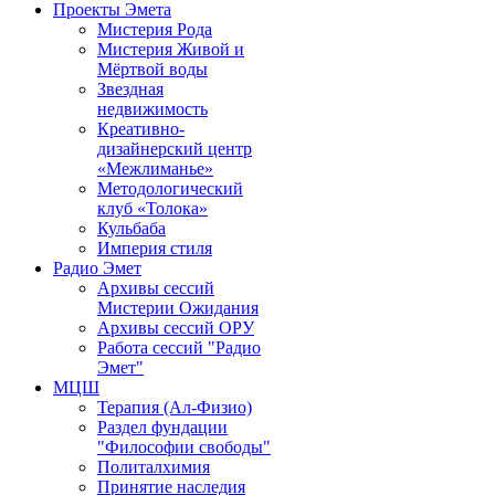
Проекты Эмета
Мистерия Рода
Мистерия Живой и
Мёртвой воды
Звездная
недвижимость
Креативно-
дизайнерский центр
«Межлиманье»
Методологический
клуб «Толока»
Кульбаба
Империя стиля
Радио Эмет
Архивы сессий
Мистерии Ожидания
Архивы сессий ОРУ
Работа сессий "Радио
Эмет"
МЦШ
Терапия (Ал-Физио)
Раздел фундации
"Философии свободы"
Политалхимия
Принятие наследия