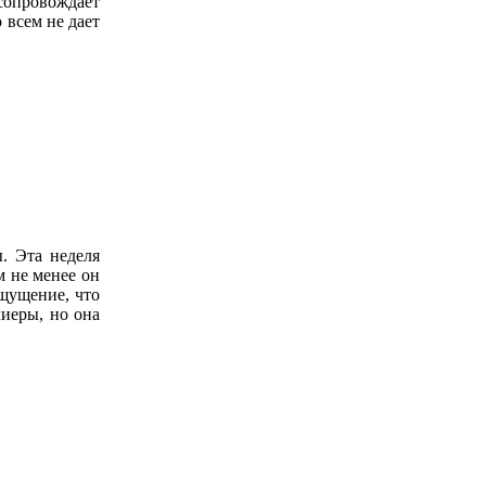
 сопровождает
 всем не дает
. Эта неделя
м не менее он
ощущение, что
лиеры, но она