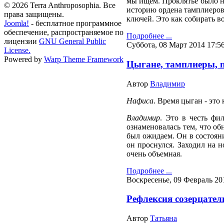
мы ищем. Проклятье было н
© 2026 Terra Anthroposophia. Все
историю ордена тамплиеров?
права защищены.
ключей. Это как собирать во
Joomla!
- бесплатное программное
обеспечение, распространяемое по
Подробнее ...
лицензии
GNU General Public
Суббота, 08 Март 2014 17:5
License.
Powered by
Warp Theme Framework
Цыгане, тамплиеры, п
Автор
Владимир
Нафиса
. Время цыган - это
Владимир
. Это в честь ф
ознаменовалась тем, что об
был ожидаем. Он в состояни
он проснулся. Заходил на н
очень объемная.
Подробнее ...
Воскресенье, 09 Февраль 20
Рефлексия созерцатель
Автор
Татьяна