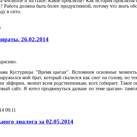
а Филиппе и на Папе. Какое проклятье? Как история проклятья
 Работа должна быть более продуктивной, потому что знать обо
ду в сито.
6
ираты. 26.02.2014
 красиво.
ильма Кустурицы "Время цыган". Вспомним основные моменты
наружился мой брат, который свалился как снег на голову, но те
и эйфории, звонит всем родственникам, всех собирает. Такое 
овый сайт. Я хотел продвинуться дальше по теме цыгане- тамп
14 09:11
ного диалога за 02.05.2014