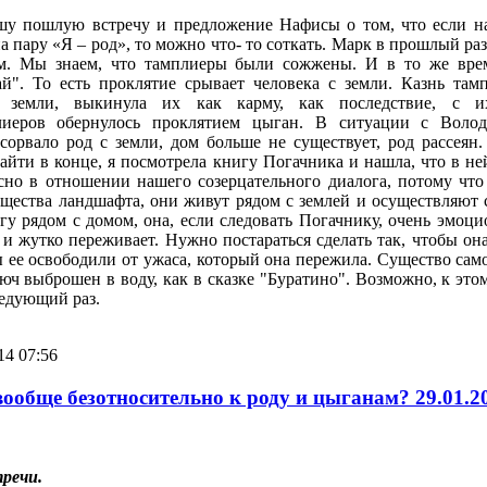
шу пошлую встречу и предложение Нафисы о том, что если н
 пару «Я – род», то можно что- то соткать. Марк в прошлый раз
ем. Мы знаем, что тамплиеры были сожжены. И в то же вре
тай". То есть проклятие срывает человека с земли. Казнь там
 земли, выкинула их как карму, как последствие, с и
лиеров обернулось проклятием цыган. В ситуации с Воло
сорвало род с земли, дом больше не существует, род рассеян.
айти в конце, я посмотрела книгу Погачника и нашла, что в не
сно в отношении нашего созерцательного диалога, потому что
ущества ландшафта, они живут рядом с землей и осуществляют 
гу рядом с домом, она, если следовать Погачнику, очень эмоци
и жутко переживает. Нужно постараться сделать так, чтобы он
ы ее освободили от ужаса, который она пережила. Существо сам
юч выброшен в воду, как в сказке "Буратино". Возможно, к это
ледующий раз.
14 07:56
вообще безотносительно к роду и цыганам? 29.01.2
речи.