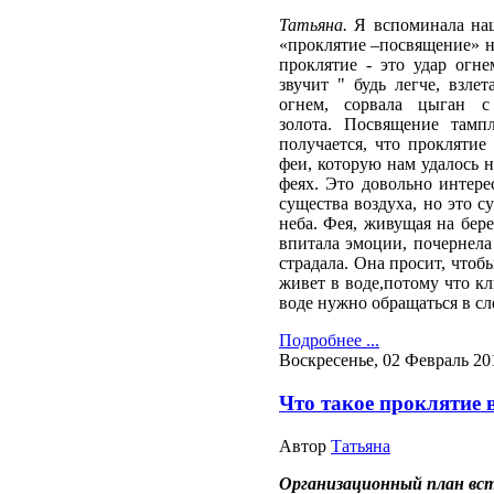
Татьяна
.
Я вспоминала на
«проклятие –посвящение» на
проклятие - это удар огн
звучит " будь легче, взле
огнем, сорвала цыган с
золота. Посвящение тамп
получается, что проклятие 
феи, которую нам удалось н
феях. Это довольно интере
существа воздуха, но это с
неба. Фея, живущая на бере
впитала эмоции, почернела 
страдала. Она просит, чтоб
живет в воде,потому что кл
воде нужно обращаться в с
Подробнее ...
Воскресенье, 02 Февраль 20
Что такое проклятие 
Автор
Татьяна
Организационный план вст