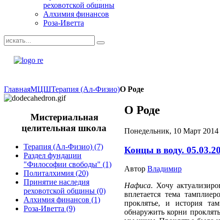
реховотской общины
Алхимия финансов
Роза-Иветта
Главная
МЦШ
Терапия (Ал-Физио)
О Роде
О Роде
Мистериальная
целительная школа
Понедельник, 10 Март 2014 
Терапия (Ал-Физио)
(7)
Концы в воду. 05.03.2
Раздел фундации
"Философии свободы"
(1)
Автор
Владимир
Политалхимия
(20)
Принятие наследия
Нафиса
. Хочу актуализиро
реховотской общины
(0)
вплетается тема тамплиер
Алхимия финансов
(1)
проклятье, и история та
Роза-Иветта
(9)
обнаружить корни проклятья